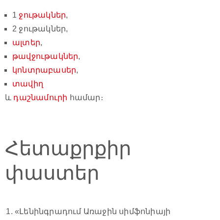
1
ջութակներ
,
2 ջութակներ,
ալտեր
,
թավջութակներ
,
կոնտրաբասեր
,
տավիղ
և
դաշնամուրի
համար։
Հետաքրքիր
փաստեր
«Լենինգրադում Առաջին սիմֆոնիայի