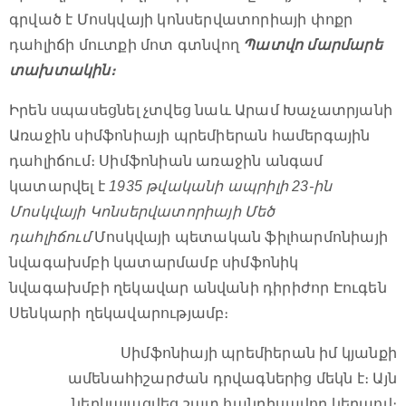
գրված է Մոսկվայի կոնսերվատորիայի փոքր
դահլիճի մուտքի մոտ գտնվող
Պատվո մարմարե
տախտակին։
Իրեն սպասեցնել չտվեց նաև Արամ Խաչատրյանի
Առաջին սիմֆոնիայի պրեմիերան համերգային
դահլիճում։ Սիմֆոնիան առաջին անգամ
կատարվել է
1935 թվականի ապրիլի 23-ին
Մոսկվայի Կոնսերվատորիայի Մեծ
դահլիճում
Մոսկվայի պետական ֆիլհարմոնիայի
նվագախմբի կատարմամբ սիմֆոնիկ
նվագախմբի ղեկավար անվանի դիրիժոր Էուգեն
Սենկարի ղեկավարությամբ։
Սիմֆոնիայի պրեմիերան իմ կյանքի
ամենահիշարժան դրվագներից մեկն է։ Այն
ներկայացվեց շատ հանդիսավոր կերպով։