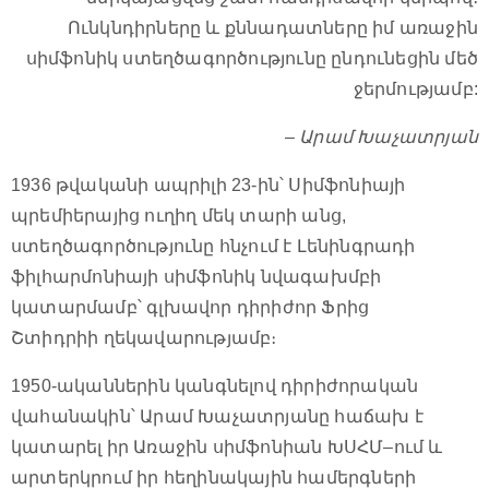
Ունկնդիրները և քննադատները իմ առաջին
սիմֆոնիկ ստեղծագործությունը ընդունեցին մեծ
ջերմությամբ:
– Արամ Խաչատրյան
1936 թվականի ապրիլի 23-ին՝ Սիմֆոնիայի
պրեմիերայից ուղիղ մեկ տարի անց,
ստեղծագործությունը հնչում է Լենինգրադի
ֆիլհարմոնիայի սիմֆոնիկ նվագախմբի
կատարմամբ՝ գլխավոր դիրիժոր Ֆրից
Շտիդրիի ղեկավարությամբ։
1950-ականներին կանգնելով դիրիժորական
վահանակին՝ Արամ Խաչատրյանը հաճախ է
կատարել իր Առաջին սիմֆոնիան ԽՍՀՄ–ում և
արտերկրում իր հեղինակային համերգների