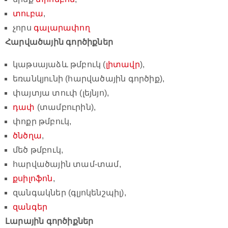
տուբա
,
չորս
գալարափող
Հարվածային գործիքներ
կաթսայաձև թմբուկ (
լիտավր
),
եռանկյունի (հարվածային գործիք),
փայտյա տուփ (լեյնյո),
դափ
(տամբուրին),
փոքր թմբուկ,
ծնծղա
,
մեծ թմբուկ,
հարվածային տամ-տամ,
քսիլոֆոն
,
զանգակներ (գլյոկենշպիլ),
զանգեր
Լարային գործիքներ