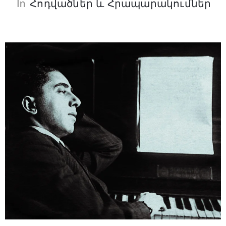
In
Հոդվածներ ԵՒ Հրապարակումներ