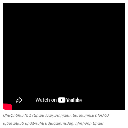
Սիմֆոնիա № 1 (Արամ Խաչատրյան)․ կատարում է ԽՍՀՄ
պետական սիմֆոնիկ նվագախումբը, դիրիժոր Արամ