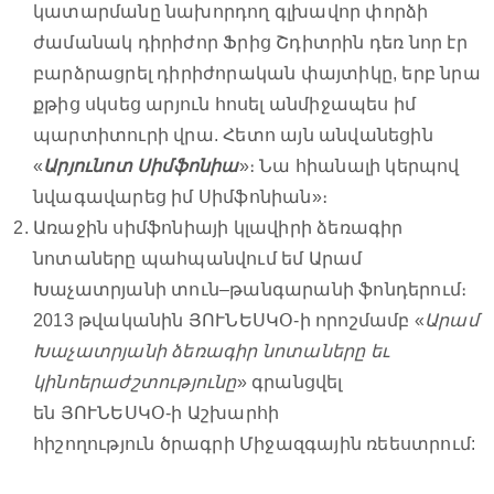
կատարմանը նախորդող գլխավոր փորձի
ժամանակ դիրիժոր Ֆրից Շդիտրին դեռ նոր էր
բարձրացրել դիրիժորական փայտիկը, երբ նրա
քթից սկսեց արյուն հոսել անմիջապես իմ
պարտիտուրի վրա. Հետո այն անվանեցին
«
Արյունոտ Սիմֆոնիա
»։ Նա հիանալի կերպով
նվագավարեց իմ Սիմֆոնիան»։
Առաջին սիմֆոնիայի կլավիրի ձեռագիր
նոտաները պահպանվում եմ Արամ
Խաչատրյանի տուն–թանգարանի ֆոնդերում։
2013 թվականին ՅՈՒՆԵՍԿՕ-ի որոշմամբ «
Արամ
Խաչատրյանի ձեռագիր նոտաները եւ
կինոերաժշտությունը
» գրանցվել
են ՅՈՒՆԵՍԿՕ-ի Աշխարհի
հիշողություն ծրագրի Միջազգային ռեեստրում: