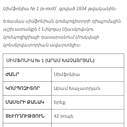
Սիմֆոնիա № 1 (e-moll)` գրված 1934 թվականին։
Եռամաս սիմֆոնիան կոմպոզիտորի դիպլոմային
աշխատանքն է Նիկոլայ Մյասկովսկու
կոմպոզիցիայի դասարանում Մոսկվայի
կոնսերվատորիան ավարտելիս։
ՍԻՄՖՈՆԻԱ № 1 (ԱՐԱՄ ԽԱՉԱՏՐՅԱՆ)
ԺԱՆՐ
Սիմֆոնիա
ԿՈՄՊՈԶԻՏՈՐ
Արամ Խաչատրյան
ՄԱՍԵՐԻ ՔԱՆԱԿ
երեք
ՏԵՒՈՂՈՒԹՅՈՒՆ
42 րոպե