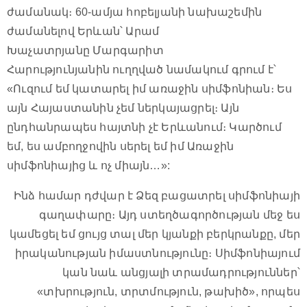
ժամանակ։ 60-ամյա հոբելյանի նախաշեմին
ժամանելով Երևան՝ Արամ
Խաչատրյանը Մարգարիտ
Հարությունյանին ուղղված նամակում գրում է՝
«Ուզում եմ կատարել իմ առաջին սիմֆոնիան։ Ես
այն Հայաստանին չեմ ներկայացրել։ Այն
ընդհանրապես հայտնի չէ Երևանում։ Կարծում
եմ, ես ամբողջովին սերել եմ իմ Առաջին
սիմֆոնիայից և ոչ միայն…»:
Ինձ համար դժվար է Ձեզ բացատրել սիմֆոնիայի
գաղափարը։ Այդ ստեղծագործության մեջ ես
կամեցել եմ ցույց տալ մեր կյանքի բերկրանքը, մեր
իրականության իմաստնությունը։ Սիմֆոնիայում
կան նաև անցյալի տրամադրություններ՝
«տխրություն, տրտմություն, թախիծ», որպես