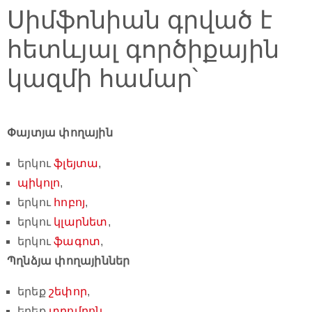
Սիմֆոնիան գրված է
հետևյալ գործիքային
կազմի համար՝
Փայտյա փողային
երկու
ֆլեյտա
,
պիկոլո
,
երկու
հոբոյ
,
երկու
կլարնետ
,
երկու
ֆագոտ
,
Պղնձյա փողայիններ
երեք
շեփոր
,
երեք
տրոմբոն
,