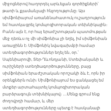
միջոցներով հաղորդել արևելյան գործիքների՝
թառի և քյամանչայի հնչողությունը։ Այս
սիմֆոնիայում առանձնահատուկ ուշադրություն
եմ հատկացրել կոմպոզիտորական տեխնիկային։
Բանն այն է, որ հայ երաժշտության պատմության
մեջ դեռևս ոչ մի սիմֆոնիա չի եղել, իմ սիմֆոնիան
առաջինն է։ Սիմֆոնիկ նվագախմբի համար
ստեղծագործություններ եղել են, օր.՝
Սպենիարովի, Տեր-Ղևոնդյանի, Ստեփանյանի և
ուրիշների ստեղծագործությունները, բայց
սիմֆոնիան երաժշտական որոշակի ձև է, որն իր
օրենքներն ունի։ Սիմֆոնիայում ես ցանկացել եմ
մտքեր արտահայտել կոմպոզիտորական
բարձրագույն տեխնիկայով։ …Մենք գրում ենք
ժողովրդի համար, և մեր
ստեղծագործությունները պետք է հասկանալի