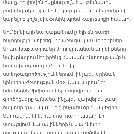
մասը, որ լիովին ինքնուրույն է և՛ թեմատիկ
բովանդակությամբ, և՛ զարգացման սկզբունքով,
կարելի է կոչել սիմֆոնիկ պոեմ Հայրենիքի համար։
Սիմֆոնիայի նախաբանում լսելի են թառի
հնչողություն հիշեցնող աշուղական մեղեդիներ։
Արամ Խաչատրյանը ժողովրդական գործիքները
նախընտրում էր իրենց բնական հնչողությամբ և
հաճախ օգտագործում էր իր
ստեղծագործություններում, ինչպես օրինակ՝
կինոերաժշտության մեջ։ Նաև սիրում էր
նմանեցնել /իմիտացնել/ ժողովրդական
գործիքները այնպես, ինչպես վարվել են շատ
հայտնի դասականներ՝ ինչպես օրինակ Իգոր
Ստրավինսկին, ում մոտ դա հիանալի էր
ստացվում։ Լարայինների և կլարնետի
զուգորդումները, որոնք օգտագործվել են