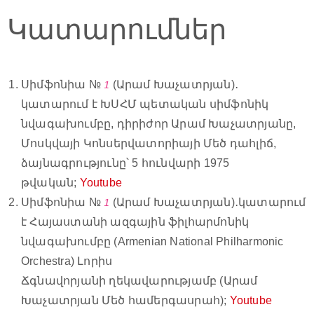
Կատարումներ
Սիմֆոնիա №
(Արամ Խաչատրյան)․
1
կատարում է ԽՍՀՄ պետական սիմֆոնիկ
նվագախումբը, դիրիժոր Արամ Խաչատրյանը,
Մոսկվայի Կոնսերվատորիայի Մեծ դահլիճ,
ձայնագրությունը՝ 5 հունվարի 1975
թվական;
Youtube
Սիմֆոնիա №
(Արամ Խաչատրյան)․կատարում
1
է Հայաստանի ազգային ֆիլհարմոնիկ
նվագախումբը (Armenian National Philharmonic
Orchestra) Լորիս
Ճգնավորյանի ղեկավարությամբ (Արամ
Խաչատրյան Մեծ համերգասրահ);
Youtube