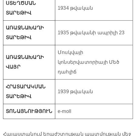
ՍՏԵՂԾՄԱՆ
1934 թվական
ՏԱՐԵԹԻՎ
ԱՌԱՋՆԱԽԱՂԻ
1935 թվականի ապրիլի 23
ՏԱՐԵԹԻՎ
Մոսկվայի
ԱՌԱՋՆԱԽԱՂԻ
կոնսերվատորիայի Մեծ
ՎԱՅՐ
դահլիճ
ՀՐԱՏԱՐԱԿՄԱՆ
1939 թվական
ՏԱՐԵԹԻՎ
ՏՈՆԱՅՆՈՒԹՅՈՒՆ
e-moll
Հայաստանում երաժշտության պատմության մեջ