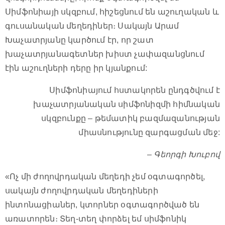
Սիմֆոնիայի սկզբում, հիշեցնում են աշուղական և
գուսանական մեղեդիներ։ Սակայն Արամ
Խաչատրյանը կարծում էր, որ շատ
խաչատրյանագետներ խիստ չափազանցնում
էին աշուղների դերը իր կյանքում:
Սիմֆոնիայում հստակորեն ընդգծվում է
խաչատրյանական սիմֆոնիզմի հիմնական
սկզբունքը – թեմատիկ բազմազանության
միասնությունը զարգացման մեջ:
– Գեորգի Խուբով
«Ոչ մի ժողովրդական մեղեդի չեմ օգտագործել,
սակայն ժողովրդական մեղեդիների
ինտոնացիաներ, կտորներ օգտագործված են
առատորեն։ Տեղ-տեղ փորձել եմ սիմֆոնիկ