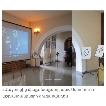
«Մաշտոցից մինչև Խաչատրյան». Առնո Կուռի
աշխատանքների ցուցահանդես