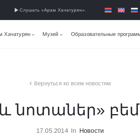
Слушать «Арам Хачатурян».
м Хачатурян
Музей
Образовательные програм
Вернуться ко всем новостям
 և նոտաներ» բե
17.05.2014
In
Новости