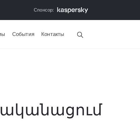
Спонсор:
мы
События
Контакты
մականացում