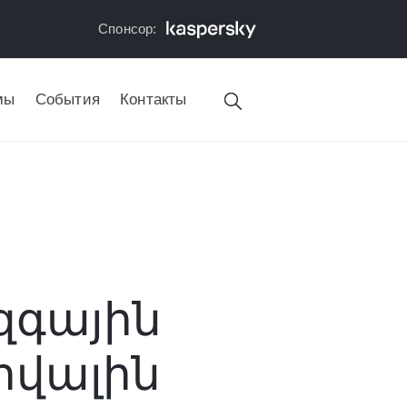
Спонсор:
мы
События
Контакты
զգային
իվալին