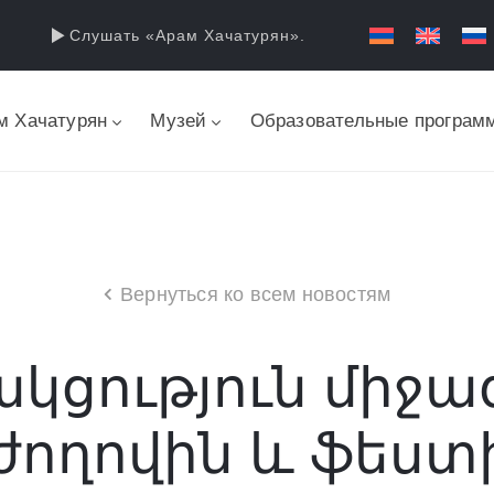
Слушать «Арам Хачатурян».
м Хачатурян
Музей
Образовательные програм
Вернуться ко всем новостям
կցություն միջա
ողովին և ֆեստ