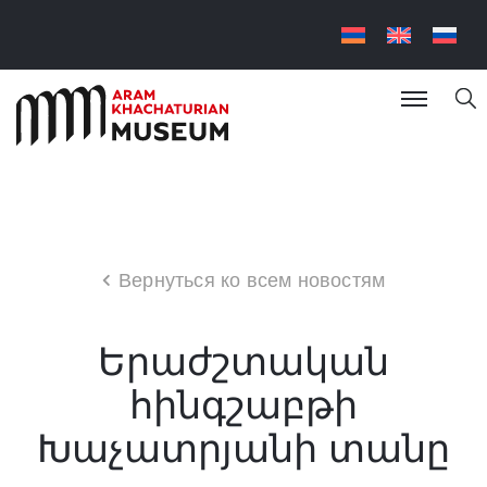
Вернуться ко всем новостям
Երաժշտական
հինգշաբթի
Խաչատրյանի տանը