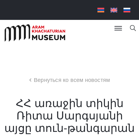
Вернуться ко всем новостям
ՀՀ առաջին տիկին
Ռիտա Սարգսյանի
այցը տուն-թանգարան