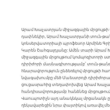
Արամ Խաչատրյան միջազգային մրցույթի 
դափնեկիր, Արամ Խաչատրյանի տուն-թա
կոնսերվատորիայի պրոֆեսոր Արմինե Գրի
Կարեն Շահգալդյանը: Ամեն տարի Արամ
միջազգային մրցույթում կոմպոզիտորի ս
դիրիժորի մասնագիտությամբ` տուն-թան
հնարավորություն ընձեռելով մրցույթի հ
նվագախումբը մեծ Մաեստրոյի դիրիժոր
ցուցասրահից տեղափոխվեց Արամ Խաչատ
հանդիսավորությամբ հանձնեց մրցույթո
Վաուպոտիչն այդ անակնկալ մրցանակն ը
ղեկավարեցին նրա փայտիկով առավել մե