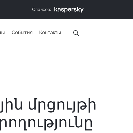
Спонсор:
мы
События
Контакты
ին մրցույթի
ողությունը