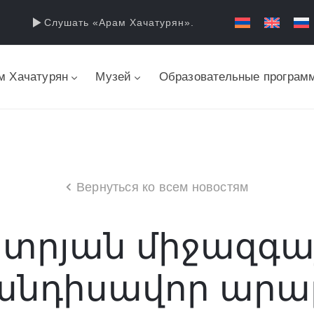
Слушать «Арам Хачатурян».
м Хачатурян
Музей
Образовательные програм
Вернуться ко всем новостям
րյան միջազգայ
նդիսավոր արար