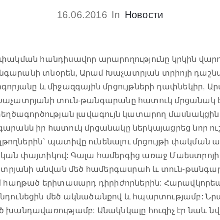
16.06.2016
In
Новости
փակման հանդիսավոր արարողությունը կրկին վարու
նգարանի տնօրեն, Արամ Խաչատրյան տրիոյի դաշ
գորյանը և միջազգային մրցույթների դափնեկիր, 
 Խաչատրյանի տուն-թանգարանը հատուկ մրցանակ է
տեղծագործության լավագույն կատարող մասնակցին:
գարանն իր հատուկ մրցանակը ներկայացրեց նոր ո
աղթողներին` պատիվը ունենալու մրցույթի փակման
ական փայտիկով: Գալա համերգից առաջ Մաեստրոյ
րյանի անվան մեծ համերգասրահ և տուն-թանգարա
ւմ հաղթած երիտասարդ դիրիժորներին: Հարավկորեա
նդունեցին մեծ ակնածանքով և հպարտությամբ: Նր
ծ խանդավառությամբ: Անակնկալը հուզիչ էր նաև 