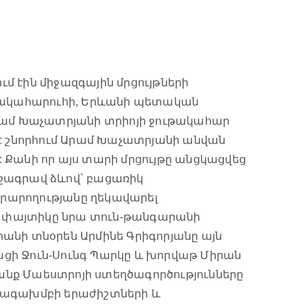
մ էին միջազգային մրցույթների
նակահարուհի, Երևանի պետական
Արամ Խաչատրյանի տրիոյի ջութակահար
 շնորհում Արամ Խաչատրյանի անվան
 Քանի որ այս տարի մրցույթը անցկացվեց
ւշագրավ ձևով` բացառիկ
 արարողությանը ղեկավարել
ի փայտիկը նրա տուն-թանգարանի
նի տնօրեն Արմինե Գրիգորյանը այն
ցի Ջուն-Սունգ Պարկը և խորվաթ Միրան
անք Մաեստրոյի ստեղծագործությունները
նվագախմբի երաժիշտների և