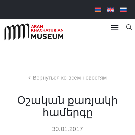
Вернуться ко всем новостям
Օշական քառյակի
համերգը
30.01.2017