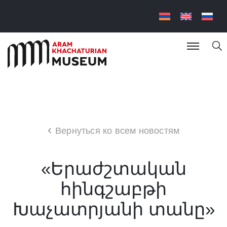
Вернуться ко всем новостям
«Երաժշտական
հինգշաբթի
Խաչատրյանի տանը»