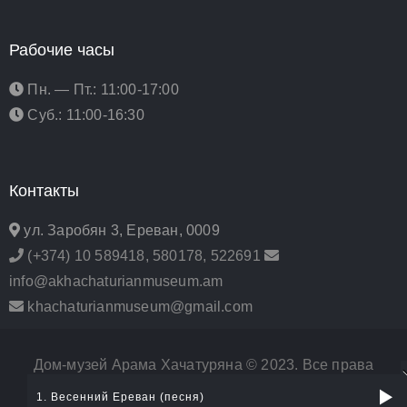
Рабочие часы
Пн. — Пт.: 11:00-17:00
Суб.: 11:00-16:30
Контакты
ул. Заробян 3, Ереван, 0009
(+374) 10 589418, 580178, 522691
info@akhachaturianmuseum.am
khachaturianmuseum@gmail.com
Дом-музей Арама Хачатуряна © 2023. Все права
1. Весенний Ереван (песня)
защищены. | Разработано в
Urban Events