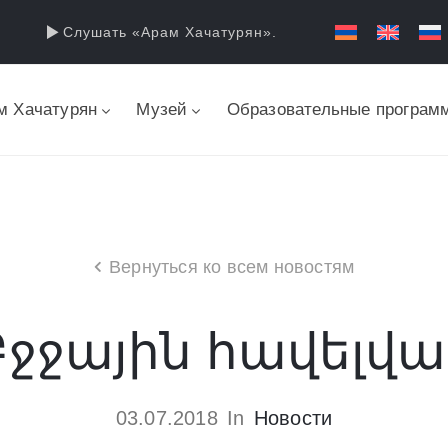
Слушать «Арам Хачатурян».
м Хачатурян
Музей
Образовательные програм
Вернуться ко всем новостям
Բջջային հավելվա
03.07.2018
In
Новости