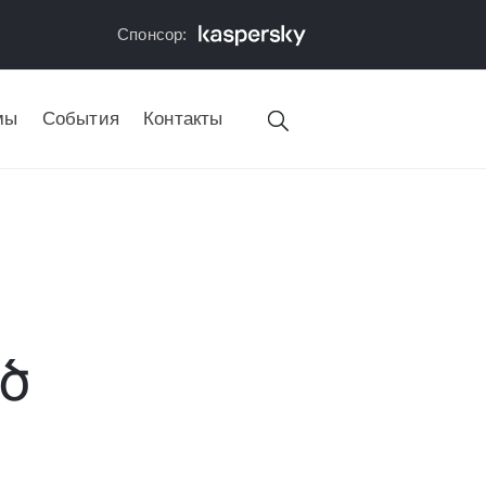
Спонсор:
мы
События
Контакты
ծ