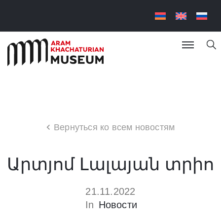
Вернуться ко всем новостям
Արտյոմ Լալայան տրիո
21.11.2022
In
Новости