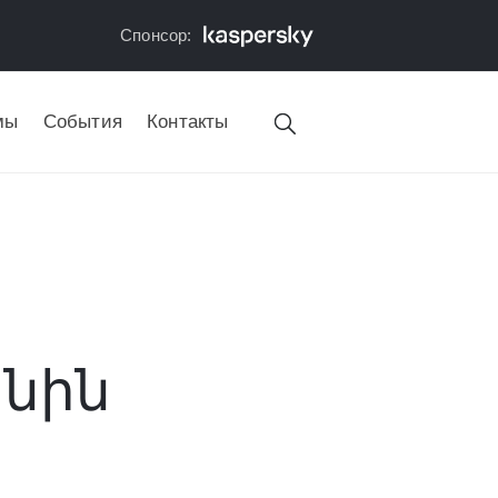
Спонсор:
мы
События
Контакты
անին