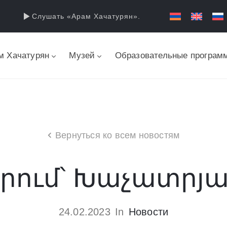
Слушать «Арам Хачатурян».
м Хачатурян
Музей
Образовательные програм
Вернуться ко всем новостям
րում՝ Խաչատրյ
24.02.2023
In
Новости