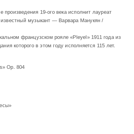
е произведения 19-ого века исполнит лауреат
 известный музыкант — Варвара Манукян /
альном французском рояле «Pleyel» 1911 года из
ния которого в этом году исполняется 115 лет.
s» Op. 804
ьесы»