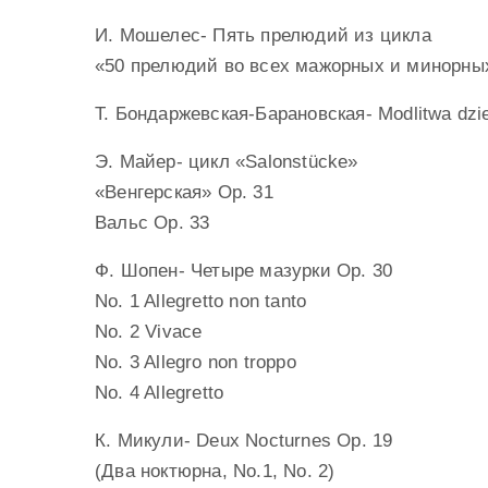
И. Мошелес- Пять прелюдий из цикла
«50 прелюдий во всех мажорных и минорных
Т. Бондаржевская-Барановская- Modlitwa dz
Э. Майер- цикл «Salonstücke»
«Венгерская» Op. 31
Вальс Op. 33
Ф. Шопен- Четыре мазурки Op. 30
No. 1 Allegretto non tanto
No. 2 Vivace
No. 3 Allegro non troppo
No. 4 Allegretto
К. Микули- Deux Nocturnes Op. 19
(Два ноктюрна, No.1, No. 2)