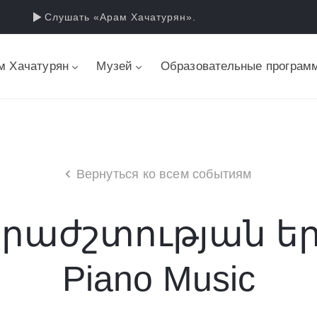
Слушать «Арам Хачатурян».
м Хачатурян
Музей
Образовательные програм
Вернуться ко всем событиям
աժշտության երե
Piano Music