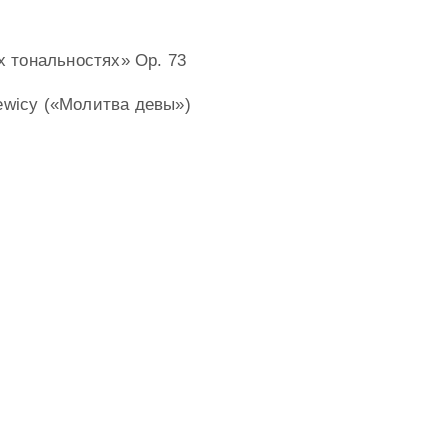
 тональностях» Op. 73
iewicy («Молитва девы»)