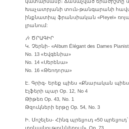
կատարմամբ։ Ճանաչված երաժիշտը ս
Խաչատրյանի տուն-թանգարանի հավա
ինքնատիպ ֆրանսիական «Pleyel» ռոյալ
լրանում:
🎶 ԾՐԱԳԻՐ
Կ. Չերնի- «Album Élégant des Dames Pianist
No. 13 «Եվգենիա»
No. 14 «Սերենա»
No. 16 «Թեոդորա»
Է. Գրիգ- Երեք պիես «Քնարական պիես
Էլֆերի պար Op. 12, No 4
Թիթեռ Op. 43, No. 1
Թզուկների երթը Op. 54, No. 3
Ի. Մոշելես- Հինգ պրելյուդ «50 պրելյո
տոնայնություններում», Op. 73