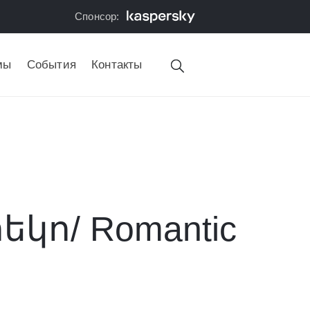
Спонсор:
мы
События
Контакты
կո/ Romantic