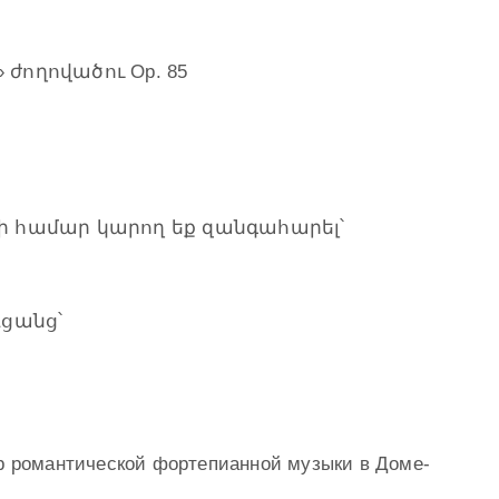
 ժողովածու Op. 85
 համար կարող եք զանգահարել՝
ցանց՝
ер романтической фортепианной музыки в Доме-