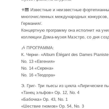
⚜️🎹 Известные и неизвестные фортепианны
многочисленных международных конкурсов,
Германия/.
Концертную программу она исполнит на уник
коллекции Дома-музея Маэстро, со дня созда
🎶 ПРОГРАММА:
К. Черни- «Album Élégant des Dames Pianiste
No. 13 «Евгения»
No. 14 «Серена»
No. 16 «Теодора»
Э. Григ- Три пьесы из цикла «Лирические п
«Танец эльфов» Op. 12, No. 4
«Бабочка» Op. 43, No. 1
«Шествие гномов» Op. 54, No. 3