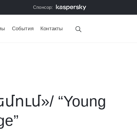
Спонсор:
мы
События
Контакты
ում»/ “Young
ge”