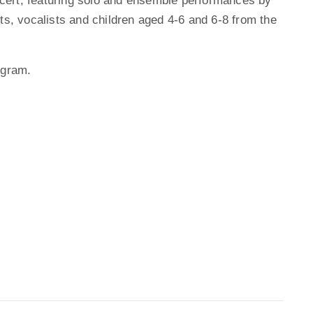
cert, featuring solo and ensemble performances by
ts, vocalists and children aged 4-6 and 6-8 from the
ogram.