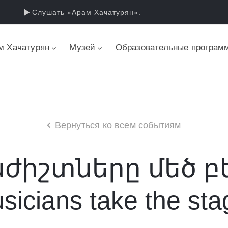
Слушать «Арам Хачатурян».
м Хачатурян
Музей
Образовательные програм
Вернуться ко всем событиям
ժիշտները մեծ բեմ
sicians take the sta