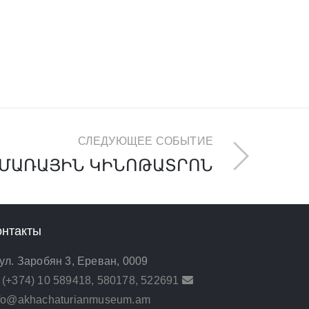
СЛЕДУЮЩЕЕ СОБЫТИЕ
ՄԱՌԱՅԻՆ ԿԻՆՈԹԱՏՐՈՆ
онтакты
ул. Заробян 3, Ереван, 0009
(+374) 10 589418, 580178, 522691
nfo@akhachaturianmuseum.am