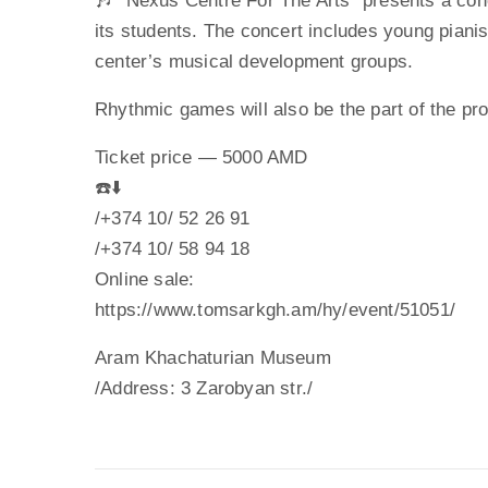
🎶 “Nexus Centre For The Arts” presents a con
its students. The concert includes young pianis
center’s musical development groups.
Rhythmic games will also be the part of the pr
Ticket price — 5000 AMD
☎️⬇️
/+374 10/ 52 26 91
/+374 10/ 58 94 18
Online sale:
https://www.tomsarkgh.am/hy/event/51051/
Aram Khachaturian Museum
/Address: 3 Zarobyan str./