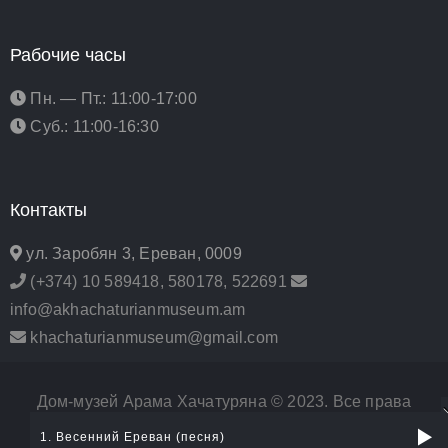
Рабочие часы
Пн. — Пт.: 11:00-17:00
Суб.: 11:00-16:30
Контакты
ул. Заробян 3, Ереван, 0009
(+374) 10 589418, 580178, 522691
info@akhachaturianmuseum.am
khachaturianmuseum@gmail.com
Дом-музей Арама Хачатуряна © 2023. Все права
1. Весенний Ереван (песня)
защищены. | Разработано в
Urban Events