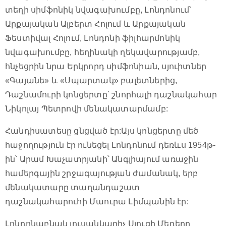
տեղի սիմֆոնիկ նվագախումբը, Լոնդոնում՝
Արքայական Ալբերտ Հոլում և Արքայական
Ֆեստիվալ Հոլում, Լոնդոնի ֆիլհարմոնիկ
նվագախումբը, հեղինակի ղեկավարությամբ,
հնչեցրին նրա Երկրորդ սիմֆոնիան, սյուիտներ
«Գայանե» և «Սպարտակ» բալետներից,
Դաշնամուրի կոնցերտը՝ շնորհալի դաշնակահար
Նիկոլայ Պետրովի մենակատարմամբ:
Հանդիսատեսը ցնցված էր:Այս կոնցերտը մեծ
հաջողություն էր ունեցել Լոնդոնում դեռևս 1954թ-
ին՝ Արամ Խաչատրյանի՝ Անգլիայում առաջին
համերգային շրջագայության ժամանակ, երբ
մենակատարը տաղանդաշատ
դաշնակահարուհի Մաուրա Լիմպանին էր:
Լոնդոնաբնակ լուսանկարիչ Սյուզի Մեդերը