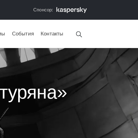
Спонсор:
мы
События
Контакты
туряна»