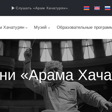
Слушать «Арам Хачатурян».
м Хачатурян
Музей
Образовательные програм
ни «Арама Хача