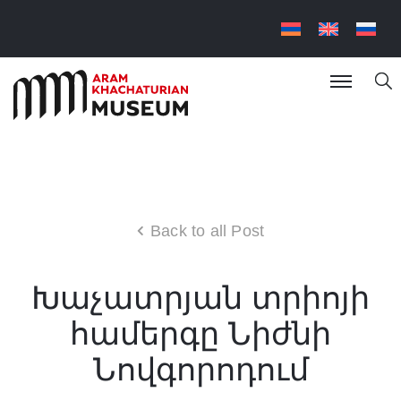
Back to all Post
Խաչատրյան տրիոյի
համերգը Նիժնի
Նովգորոդում