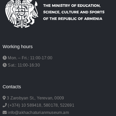
Working hours
Mon. – Fri.: 11:00-17:00
Sat.: 11:00-16:30
Contacts
3 Zarobyan St., Yerevan, 0009
(+374) 10 589418, 580178, 522691
info@akhachaturianmuseum.am