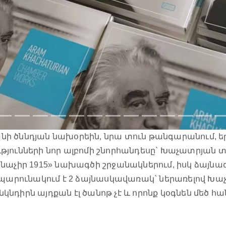
ի ծննդյան նախօրեին, նրա տուն թանգարանում, եր
ունների նոր ալբոմի շնորհանդեսը` Խաչատրյան տրի
աչիր 1915» նախագծի շրջանակներում, իսկ ձայնագրո