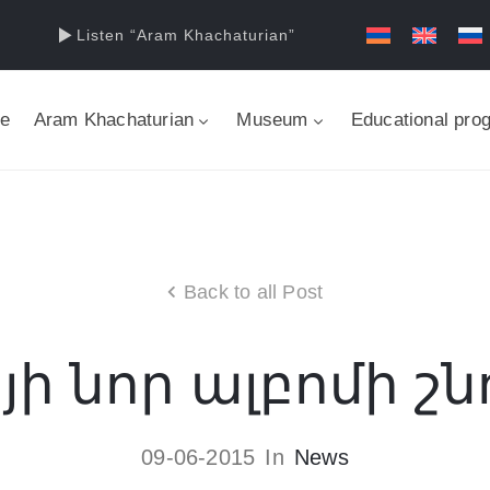
Listen “Aram Khachaturian”
e
Aram Khachaturian
Museum
Educational pro
Back to all Post
ի նոր ալբոմի շ
09-06-2015
In
News