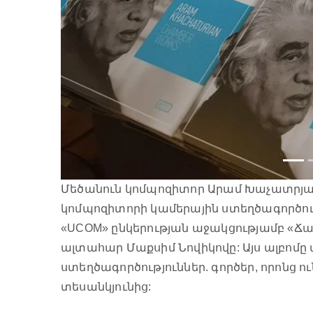
Մեծանուն կոմպոզիտոր Արամ Խաչատրյան
կոմպոզիտորի կամերային ստեղծագործությ
«UCOM» ընկերության աջակցությամբ «Ճան