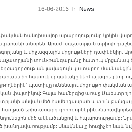
16-06-2016
In
News
փակման հանդիսավոր արարողությունը կրկին վարու
նգարանի տնօրեն, Արամ Խաչատրյան տրիոյի դաշ
գորյանը և միջազգային մրցույթների դափնեկիր, 
 Խաչատրյանի տուն-թանգարանը հատուկ մրցանակ է
տեղծագործության լավագույն կատարող մասնակցին:
գարանն իր հատուկ մրցանակը ներկայացրեց նոր ո
աղթողներին` պատիվը ունենալու մրցույթի փակման
ական փայտիկով: Գալա համերգից առաջ Մաեստրոյ
րյանի անվան մեծ համերգասրահ և տուն-թանգարա
ւմ հաղթած երիտասարդ դիրիժորներին: Հարավկորեա
նդունեցին մեծ ակնածանքով և հպարտությամբ: Նր
ծ խանդավառությամբ: Անակնկալը հուզիչ էր նաև 