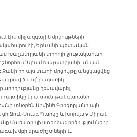
մ էին միջազգային մրցույթների
նակահարուհի, Երևանի պետական
Արամ Խաչատրյանի տրիոյի ջութակահար
 շնորհում Արամ Խաչատրյանի անվան
 Քանի որ այս տարի մրցույթը անցկացվեց
ւշագրավ ձևով` բացառիկ
 արարողությանը ղեկավարել
ի փայտիկը նրա տուն-թանգարանի
նի տնօրեն Արմինե Գրիգորյանը այն
ցի Ջուն-Սունգ Պարկը և խորվաթ Միրան
անք Մաեստրոյի ստեղծագործությունները
նվագախմբի երաժիշտների և