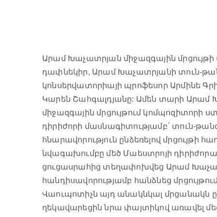
Արամ Խաչատրյան միջազգային մրցույթի 
դափնեկիր, Արամ Խաչատրյանի տուն-թա
կոնսերվատորիայի պրոֆեսոր Արմինե Գրի
Կարեն Շահգալդյանը: Ամեն տարի Արամ
միջազգային մրցույթում կոմպոզիտորի ս
դիրիժորի մասնագիտությամբ` տուն-թան
հնարավորություն ընձեռելով մրցույթի հ
նվագախումբը մեծ Մաեստրոյի դիրիժոր
ցուցասրահից տեղափոխվեց Արամ Խաչատ
հանդիսավորությամբ հանձնեց մրցույթո
Վաուպոտիչն այդ անակնկալ մրցանակն ը
ղեկավարեցին նրա փայտիկով առավել մե