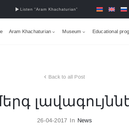
Listen “Aram Khachaturian”
e
Aram Khachaturian
Museum
Educational pro
Back to all Post
երգ լավագույնն
26-04-2017
In
News