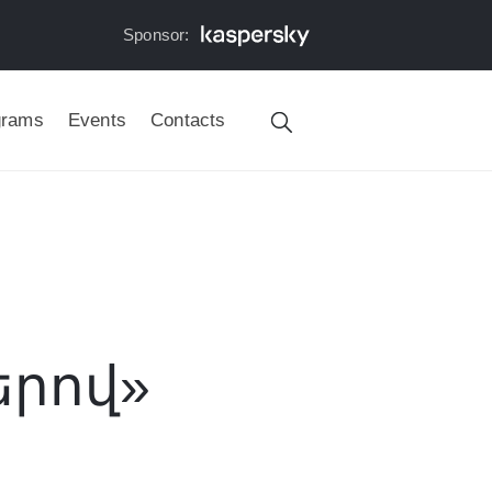
Sponsor:
grams
Events
Contacts
երով»