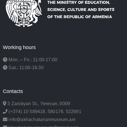
Working hours
Mon. – Fri.: 11:00-17:00
Sat.: 11:00-16:30
Contacts
3 Zarobyan St., Yerevan, 0009
(+374) 10 589418, 580178, 522691
info@akhachaturianmuseum.am