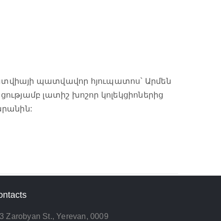
 Լատվիայի պատվավոր հյուպատոս` Արմեն
ությամբ լատիշ խոշոր կոլեկցիոներից
արանին:
ontacts
3 Zarobyan St., Yerevan, 0009