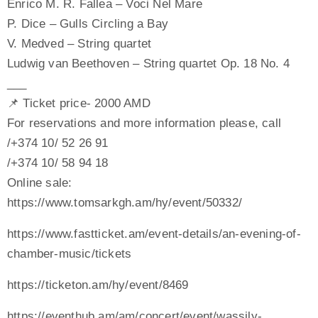
Enrico M. R. Fallea – Voci Nel Mare
P. Dice – Gulls Circling a Bay
V. Medved – String quartet
Ludwig van Beethoven – String quartet Op. 18 No. 4
___
📌 Ticket price- 2000 AMD
For reservations and more information please, call
/+374 10/ 52 26 91
/+374 10/ 58 94 18
Online sale:
https://www.tomsarkgh.am/hy/event/50332/
https://www.fastticket.am/event-details/an-evening-of-
chamber-music/tickets
https://ticketon.am/hy/event/8469
https://eventhub.am/am/concert/event/wassily-