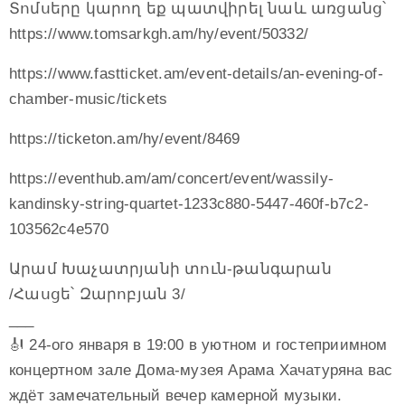
Տոմսերը կարող եք պատվիրել նաև առցանց՝
https://www.tomsarkgh.am/hy/event/50332/
https://www.fastticket.am/event-details/an-evening-of-
chamber-music/tickets
https://ticketon.am/hy/event/8469
https://eventhub.am/am/concert/event/wassily-
kandinsky-string-quartet-1233c880-5447-460f-b7c2-
103562c4e570
Արամ Խաչատրյանի տուն-թանգարան
/Հասցե՝ Զարոբյան 3/
___
🎻 24-ого января в 19:00 в уютном и гостеприимном
концертном зале Дома-музея Арама Хачатуряна вас
ждёт замечательный вечер камерной музыки.