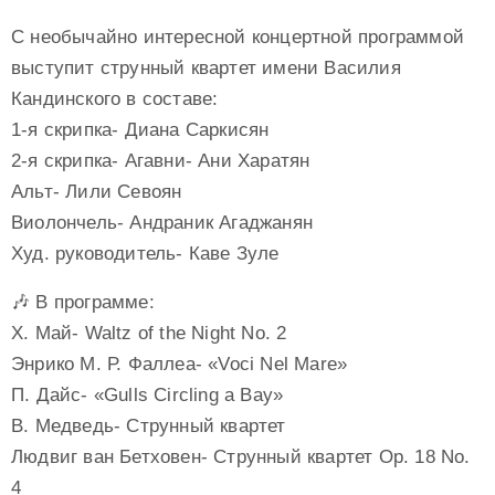
С необычайно интересной концертной программой
выступит струнный квартет имени Василия
Кандинского в составе:
1-я скрипка- Диана Саркисян
2-я скрипка- Агавни- Ани Харатян
Альт- Лили Севоян
Виолончель- Андраник Агаджанян
Худ. руководитель- Каве Зуле
🎶 В программе:
Х. Май- Waltz of the Night No. 2
Энрико М. Р. Фаллеа- «Voci Nel Mare»
П. Дайс- «Gulls Circling a Bay»
В. Медведь- Струнный квартет
Людвиг ван Бетховен- Струнный квартет Op. 18 No.
4