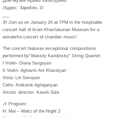
Дом-музей Арама Хачатуряна
/Адрес: Заробян, 3/
___
🎻 Join us on January 24 at 7PM in the hospitable
concert hall of Aram Khachaturian Museum for a
wonderful concert of chamber music!
The concert features exceptional compositions
performed by”Wassily Kandinsky” String Quartet:
I Violin- Diana Sargsyan
II Violin- Aghavni-Ani Kharatyan
Viola- Lili Sevoyan
Cello- Andranik Aghajanyan
Artistic director- Kaveh Süle
🎶 Program:
H. Mai – Waltz of the Night 2