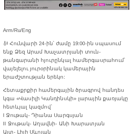
Arm/Ru/Eng
🎻 Հունվարի 24-ին՝ ժամը 19:00-ին սպասում
ենք Ձեզ Արամ Խաչատրյանի տուն-
թանգարանի հյուրընկալ համերգասրահում՝
վայելելու յուրօրինակ կամերային
երաժշտության երեկո:
Հետաքրքիր համերգային ծրագրով հանդես
կգա «Վասիլի Կանդինսկի» լարային քառյակը
հետևյալ կազմով՝
I Ջութակ- Դիանա Սարգսյան
II Ջութակ- Աղավնի- Անի Խարատյան
Ալտ- Լիլի Սևոյան