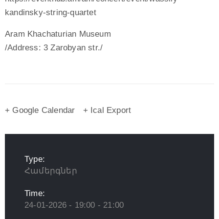
kandinsky-string-quartet
Aram Khachaturian Museum
/Address: 3 Zarobyan str./
+ Google Calendar
+ Ical Export
Type:
Համերգներ
Time:
24-01-2026 - 19:00 - 21:00