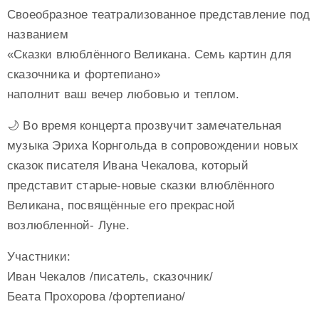
Своеобразное театрализованное представление под
названием
«Сказки влюблённого Великана. Семь картин для
сказочника и фортепиано»
наполнит ваш вечер любовью и теплом.
🌙 Во время концерта прозвучит замечательная
музыка Эриха Корнгольда в сопровождении новых
сказок писателя Ивана Чекалова, который
представит старые-новые сказки влюблённого
Великана, посвящённые его прекрасной
возлюбленной- Луне.
Участники:
Иван Чекалов /писатель, сказочник/
Беата Прохорова /фортепиано/