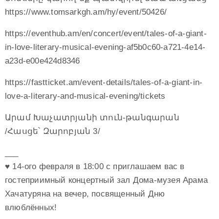
https://www.tomsarkgh.am/hy/event/50426/
https://eventhub.am/en/concert/event/tales-of-a-giant-
in-love-literary-musical-evening-af5b0c60-a721-4e14-
a23d-e00e424d8346
https://fastticket.am/event-details/tales-of-a-giant-in-
love-a-literary-and-musical-evening/tickets
Արամ Խաչատրյանի տուն-թանգարան
/Հասցե՝ Զարոբյան 3/
___
♥️ 14-ого февраля в 18:00 с приглашаем вас в
гостеприимный концертный зал Дома-музея Арама
Хачатуряна на вечер, посвященный Дню
влюблённых!