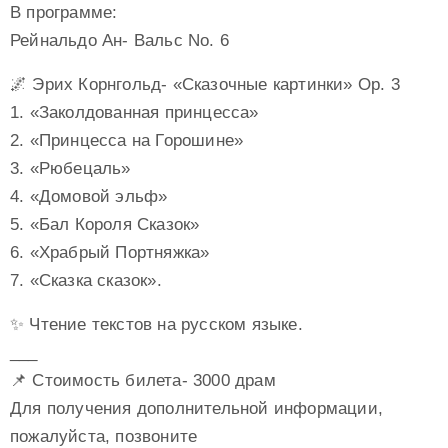
В программе:
Рейнальдо Ан- Вальс No. 6
🌌 Эрих Корнгольд- «Сказочные картинки» Op. 3
1. «Заколдованная принцесса»
2. «Принцесса на Горошине»
3. «Рюбецаль»
4. «Домовой эльф»
5. «Бал Короля Сказок»
6. «Храбрый Портняжка»
7. «Сказка сказок».
✨ Чтение текстов на русском языке.
___
📌 Стоимость билета- 3000 драм
Для получения дополнительной информации,
пожалуйста, позвоните