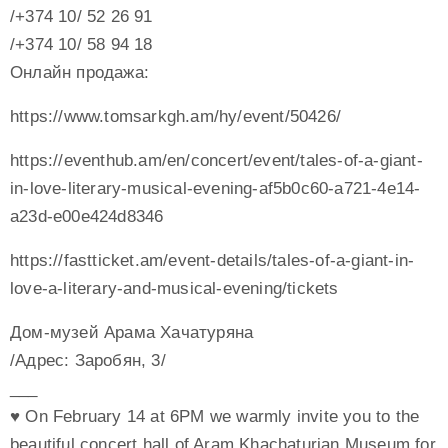
/+374 10/ 52 26 91
/+374 10/ 58 94 18
Онлайн продажа:
https://www.tomsarkgh.am/hy/event/50426/
https://eventhub.am/en/concert/event/tales-of-a-giant-
in-love-literary-musical-evening-af5b0c60-a721-4e14-
a23d-e00e424d8346
https://fastticket.am/event-details/tales-of-a-giant-in-
love-a-literary-and-musical-evening/tickets
Дом-музей Арама Хачатуряна
/Адрес: Заробян, 3/
___
♥️ On February 14 at 6PM we warmly invite you to the
beautiful concert hall of Aram Khachaturian Museum for