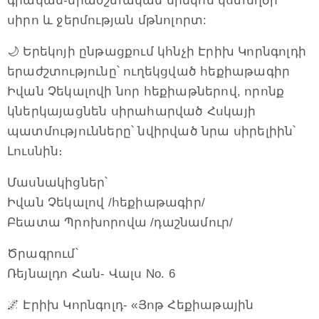
գրական-երաժշտական երեկոն կստեղծի
սիրո և ջերմության մթնոլորտ:
🌙 Երեկոյի ընթացքում կհնչի Էրիխ Կորնգոլդի
երաժշտությունը՝ ուղեկցված հեքիաթագիր
Իվան Չեկալովի նոր հեքիաթներով, որոնք
կներկայացնեն սիրահարված Հսկայի
պատմությունները՝ նվիրված նրա սիրելիին՝
Լուսնին։
Մասնակիցներ՝
Իվան Չեկալով /հեքիաթագիր/
Բեատա Պրոխորովա /դաշնամուր/
Ծրագրում՝
Ռեյնալդո Հան- Վալս No. 6
🌌 Էրիխ Կորնգոլդ- «Յոթ Հեքիաթային