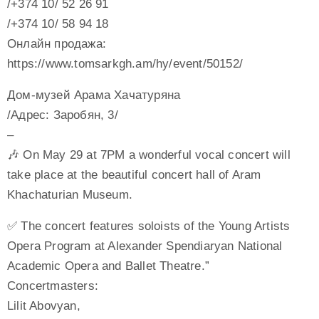
/+374 10/ 52 26 91
/+374 10/ 58 94 18
Онлайн продажа:
https://www.tomsarkgh.am/hy/event/50152/
Дом-музей Арама Хачатуряна
/Адрес: Заробян, 3/
–
🎶 On May 29 at 7PM a wonderful vocal concert will
take place at the beautiful concert hall of Aram
Khachaturian Museum.
✅ The concert features soloists of the Young Artists
Opera Program at Alexander Spendiaryan National
Academic Opera and Ballet Theatre.”
Concertmasters:
Lilit Abovyan,