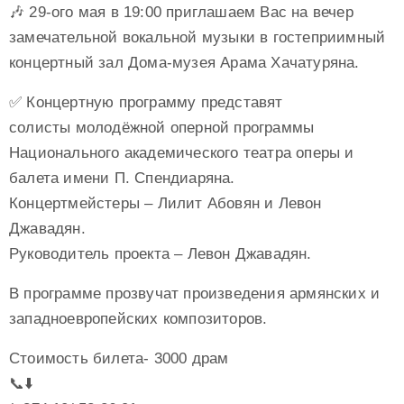
🎶 29-ого мая в 19:00 приглашаем Вас на вечер
замечательной вокальной музыки в гостеприимный
концертный зал Дома-музея Арама Хачатуряна.
✅ Концертную программу представят
солисты молодёжной оперной программы
Национального академического театра оперы и
балета имени П. Спендиаряна.
Концертмейстеры – Лилит Абовян и Левон
Джавадян.
Руководитель проекта – Левон Джавадян.
В программе прозвучат произведения армянских и
западноевропейских композиторов.
Стоимость билета- 3000 драм
📞⬇️