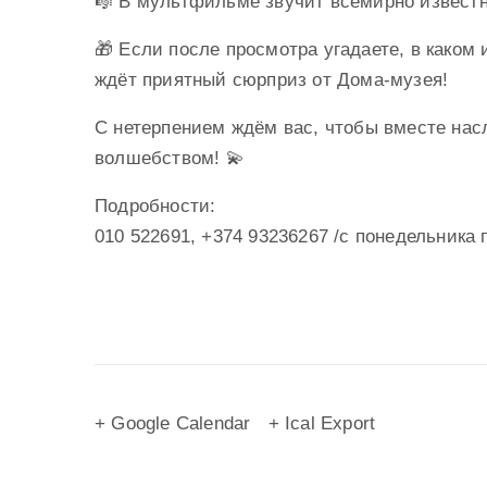
🎼 В мультфильме звучит всемирно известн
🎁 Если после просмотра угадаете, в каком
ждёт приятный сюрприз от Дома-музея!
С нетерпением ждём вас, чтобы вместе на
волшебством! 💫
Подробности:
010 522691, +374 93236267 /с понедельника п
+ Google Calendar
+ Ical Export