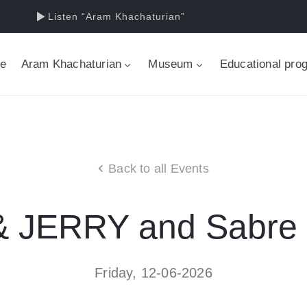
Listen “Aram Khachaturian”
e
Aram Khachaturian
Museum
Educational pro
Back to all Events
 JERRY and Sabre
Friday, 12-06-2026