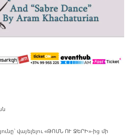
ան
ւնը՝ վայելելու «ԹՈՄՆ ՈՒ ՋԵՐԻ»-ից մի