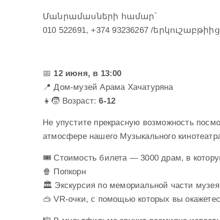
Մանրամասների համար՝
010 522691, +374 93236267 /երկուշաբթիից
📅
12 июня, в 13:00
📍 Дом-музей Арама Хачатуряна
👧🧒 Возраст:
6-12
Не упустите прекрасную возможность посм
атмосфере нашего Музыкального кинотеатр
🎟 Стоимость билета — 3000 драм, в котору
🍿 Попкорн
🏛 Экскурсия по мемориальной части музея
🥽 VR-очки, с помощью которых вы окажете