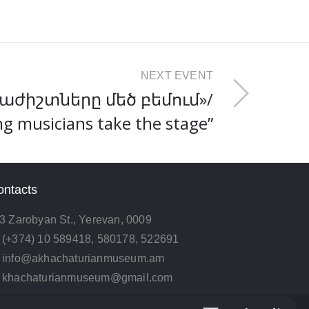
NEXT EVENT
աժիշտները մեծ բեմում»/
g musicians take the stage”
ontacts
3 Zarobyan St., Yerevan, 0009
(+374) 10 589418, 580178, 522691
info@akhachaturianmuseum.am
khachaturianmuseum@gmail.com