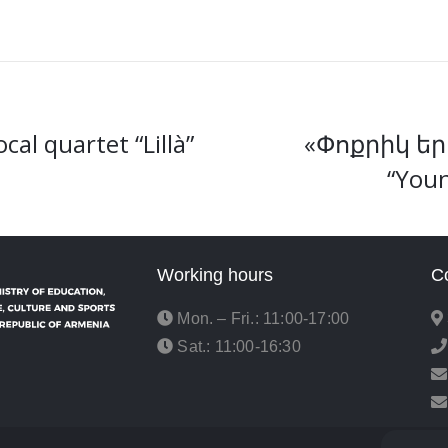
l quartet “Lillà”
«Փոքրիկ եր
“Youn
Working hours
C
Mon. – Fri.: 11:00-17:00
Sat.: 11:00-16:30