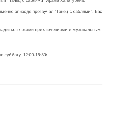
ый “Танец с саблями” Арамa Хачатурянa.
 именно эпизоде прозвучал “Танец с саблями”, Вас
сладиться яркими приключениями и музыкальным
о субботу, 12:00-16:30/.