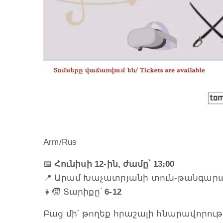
Arm/Rus
📅
Հունիսի 12-ին, ժամը՝ 13։00
📍 Արամ Խաչատրյանի տուն-թանգար
👧🧒 Տարիքը՝
6
-12
Բաց մի՛ թողեք հրաշալի հնարավորությո