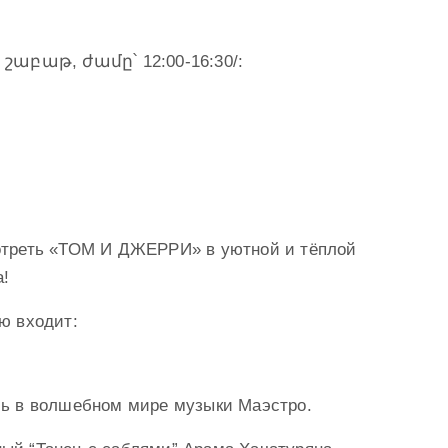
 շաբաթ, ժամը՝ 12:00-16:30/:
отреть «ТОМ И ДЖЕРРИ» в уютной и тёплой
а!
ю входит:
сь в волшебном мире музыки Маэстро.