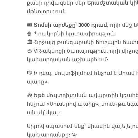
քանի դրվագներ մեր
Երաժշտական կի
մթնոլորտում։
🎟
Տոմսի արժեքը՝ 3000 դրամ
, որի մեջ 
🍿 Պոպկորնի հյուրասիրություն
🏛 Շրջայց թանգարանի հուշային հատ
🥽 VR-ակնոցի ծառայություն, որի մի
կախարդական աշխարհում։
🎼 Ի դեպ, մուլտֆիլմում հնչում է Ա
պարը»։
🎁 Եթե մուլտդիտման ավարտին կռահե
հնչում «Սուսերով պարը», տուն-թան
անակնկալ։
Սիրով սպասում ենք՝ միասին վայելել
կախարդանքը։ 💫