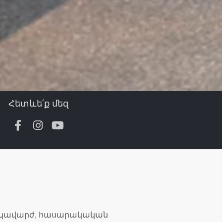
Հետևե՛ք մեզ
անկավարժ, հասարակական