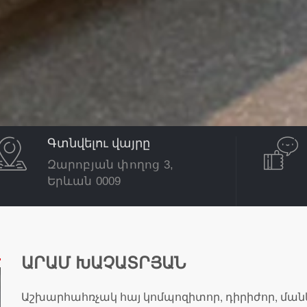
Գտնվելու վայրը
Զարոբյան փողոց 3,
Երևան 0009
ԱՐԱՄ ԽԱՉԱՏՐՅԱՆ
Աշխարհահռչակ հայ կոմպոզիտոր, դիրիժոր, մ