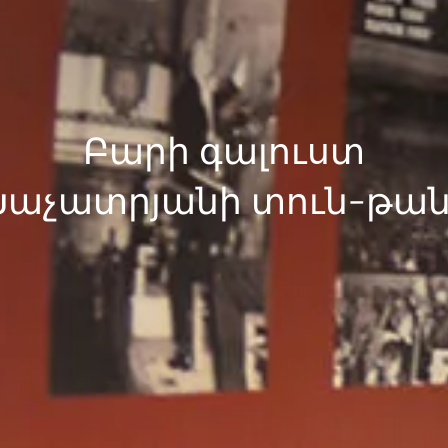
Բարի գալուստ
Խաչատրյանի տուն-թա