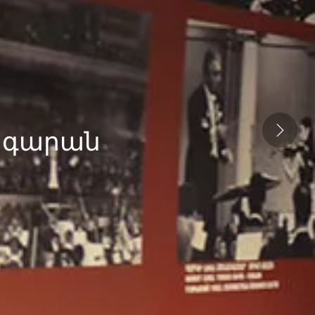
նգարան