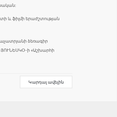
սական:
տի և ֆիլմի երաժշտության
Խաչատրյանի ձեռագիր
ն ՅՈՒՆԵՍԿՕ-ի «Աշխարհի
Կարդալ ավելին