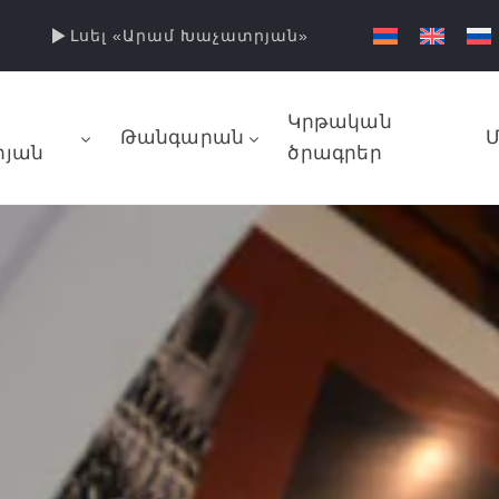
Լսել «Արամ Խաչատրյան»
Կրթական
Թանգարան
Մ
յան
ծրագրեր