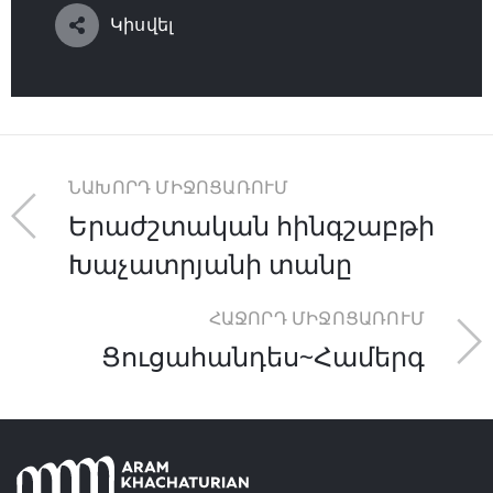
Կիսվել
ՆԱԽՈՐԴ ՄԻՋՈՑԱՌՈՒՄ
Երաժշտական հինգշաբթի
Խաչատրյանի տանը
ՀԱՋՈՐԴ ՄԻՋՈՑԱՌՈՒՄ
Ցուցահանդես~Համերգ