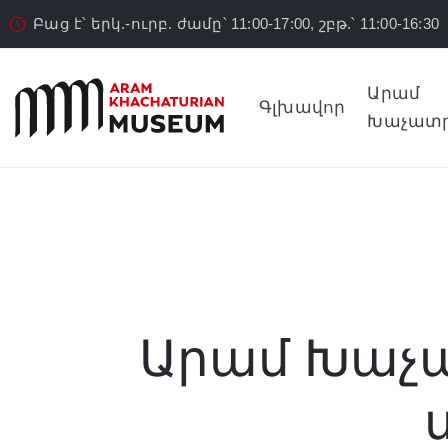
Բաց է՝ երկ.-ուրբ. ժամը՝ 11:00-17:00, շբթ.՝ 11:00-16:30
Արամ
Գլխավոր
Խաչատր
Արամ Խաչ