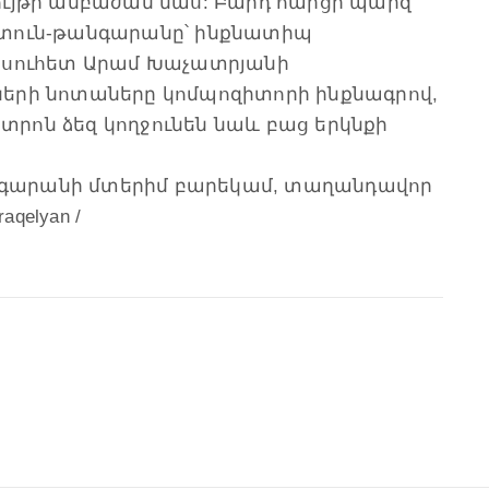
ույթի անբաժան մաս: Բարդ հարցի պարզ
 տուն-թանգարանը՝ ինքնատիպ
յսուհետ Արամ Խաչատրյանի
երի նոտաները կոմպոզիտորի ինքնագրով,
ստրոն ձեզ կողջունեն նաև բաց երկնքի
թանգարանի մտերիմ բարեկամ, տաղանդավոր
qelyan /