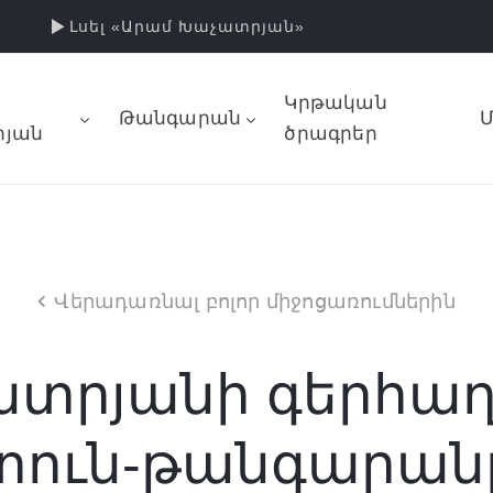
Լսել «Արամ Խաչատրյան»
Կրթական
Թանգարան
Մ
յան
ծրագրեր
Վերադառնալ բոլոր միջոցառումներին
ատրյանի գերհաղ
տուն-թանգարան