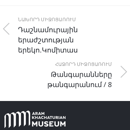
ՆԱԽՈՐԴ ՄԻՋՈՑԱՌՈՒՄ
Դաշնամուրային
երաժշտության
երեկո.Կոմիտաս
ՀԱՋՈՐԴ ՄԻՋՈՑԱՌՈՒՄ
Թանգարանները
թանգարանում / 8