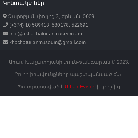
Կոնտակտներ
Զարոբյան փողոց 3, Երևան, 0009
(+374) 10 589418, 580178, 522691
info@akhachaturianmuseum.am
khachaturianmuseum@gmail.com
Արամ Խաչատրյանի տուն-թանգարան © 2023.
Բոլոր իրավունքները պաշտպանված են։ |
Պատրաստված է
Urban Events
-ի կողմից