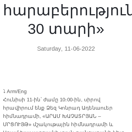
հարաբերությու
30 տարի»
Saturday, 11-06-2022
⤵️ Arm/Eng
Հունիսի 11-ին՝ ժամը 10։00-ին, սիրով
հրավիրում ենք Ձեզ Կոնրադ Ադենաուեր
հիմնադրամի, «ԱՐԱՄ ԽԱՉԱՏՐՅԱՆ –
ՄՐՑՈՒՅԹ» մշակութային հիմնադրամի և