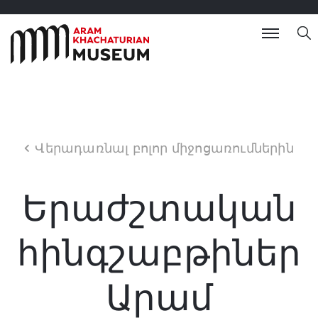
Վերադառնալ բոլոր միջոցառումներին
Երաժշտական
հինգշաբթիներ
Արամ