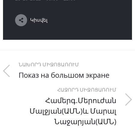
Կիսվել
ՆԱԽՈՐԴ ՄԻՋՈՑԱՌՈՒՄ
Показ на большом экране
ՀԱՋՈՐԴ ՄԻՋՈՑԱՌՈՒՄ
Համերգ.Մերուժան
Մալջյան(ԱՄՆ)և Մարալ
Նաջարյան(ԱՄՆ)