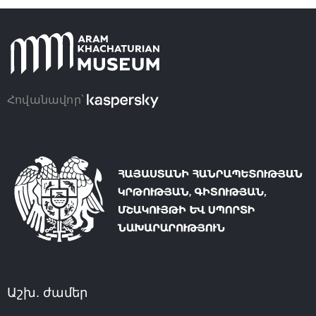
Հովանավոր՝
Աշխ. ժամեր