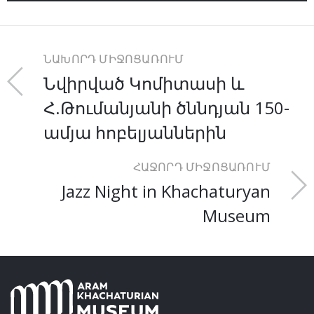
ՆԱԽՈՐԴ ՄԻՋՈՑԱՌՈՒՄ
Նվիրված Կոմիտասի և
Հ.Թումանյանի ծննդյան 150-
ամյա հոբելյաններին
ՀԱՋՈՐԴ ՄԻՋՈՑԱՌՈՒՄ
Jazz Night in Khachaturyan
Museum