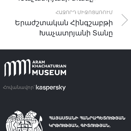
ՀԱՋՈՐԴ ՄԻՋՈՑԱՌՈՒՄ
Երաժշտական Հինգշաբթի
Խաչատրյանի Տանը
Հովանավոր՝