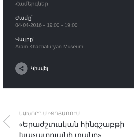
Համերգներ
Ժամը՝
04-04-2016 - 19:00 - 19:00
Վայրը՝
Aram Khachaturyan Museum
Կիսվել
ՆԱԽՈՐԴ ՄԻՋՈՑԱՌՈՒՄ
«Երաժշտական հինգշաբթի
Խաչատրյանի տանը»