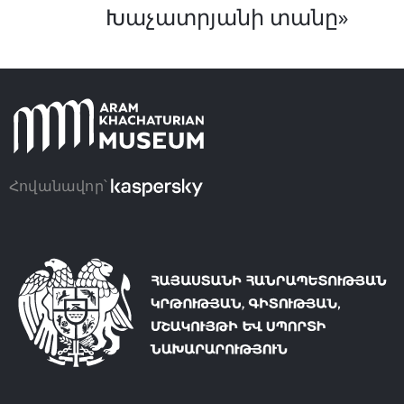
Խաչատրյանի տանը»
Հովանավոր՝