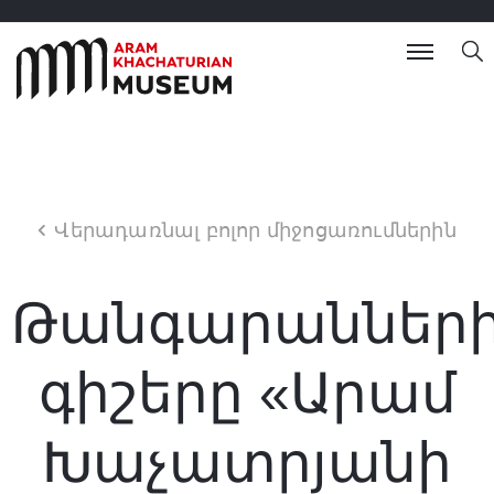
Վերադառնալ բոլոր միջոցառումներին
Թանգարաններ
գիշերը «Արամ
Խաչատրյանի