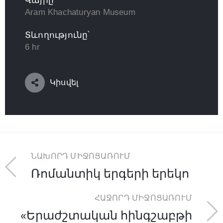
Վայրը՝
Aram Khachaturyan Museum
Տևողությունը՝
6 hr
Կիսվել
ՆԱԽՈՐԴ ՄԻՋՈՑԱՌՈՒՄ
Ռոմանտիկ երգերի երեկո
ՀԱՋՈՐԴ ՄԻՋՈՑԱՌՈՒՄ
«Երաժշտական հինգշաբթի