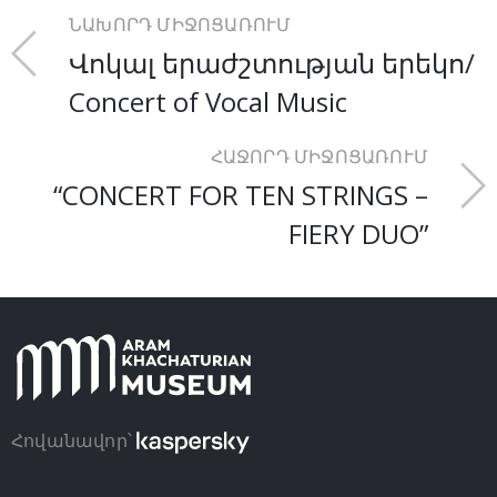
ՆԱԽՈՐԴ ՄԻՋՈՑԱՌՈՒՄ
Վոկալ երաժշտության երեկո/
Concert of Vocal Music
ՀԱՋՈՐԴ ՄԻՋՈՑԱՌՈՒՄ
“CONCERT FOR TEN STRINGS –
FIERY DUO”
Հովանավոր՝