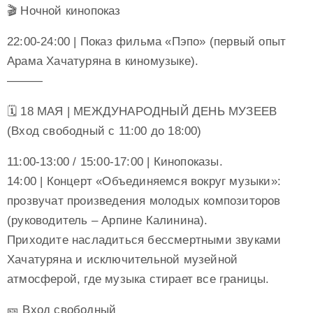
🎬 Ночной кинопоказ
22:00-24:00 | Показ фильма «Пэпо» (первый опыт
Арама Хачатуряна в киномузыке).
———
🗓 18 МАЯ | МЕЖДУНАРОДНЫЙ ДЕНЬ МУЗЕЕВ
(Вход свободный с 11:00 до 18:00)
11:00-13:00 / 15:00-17:00 | Кинопоказы.
14:00 | Концерт «Объединяемся вокруг музыки»:
прозвучат произведения молодых композиторов
(руководитель – Арпине Калинина).
Приходите насладиться бессмертными звуками
Хачатуряна и исключительной музейной
атмосферой, где музыка стирает все границы.
🎫 Вход свободный