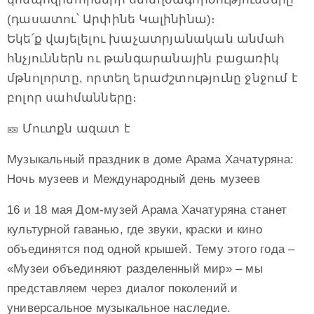
(դասատու՝ Արփինե Կալինինա)։
Եկե՛ք վայելելու խաչատրյանական անմահ
հնչյուններն ու թանգարանային բացառիկ
մթնոլորտը, որտեղ երաժշտությունը ջնջում է
բոլոր սահմանները։
🎫 Մուտքն ազատ է
Музыкальный праздник в доме Арама Хачатуряна:
Ночь музеев и Международный день музеев
16 и 18 мая Дом-музей Арама Хачатуряна станет
культурной гаванью, где звуки, краски и кино
объединятся под одной крышей. Тему этого года –
«Музеи объединяют разделенный мир» – мы
представляем через диалог поколений и
универсальное музыкальное наследие.