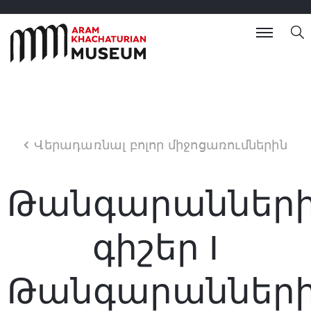
Վերադառնալ բոլոր միջոցառումներին
Թանգարաններ
գիշեր I
Թանգարաններ