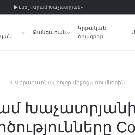
Լսել «Արամ Խաչատրյան»
Կրթական
Թանգարան
Մ
յան
ծրագրեր
Վերադառնալ բոլոր միջոցառումներին
րամ Խաչատրյանի
ությունները Conc