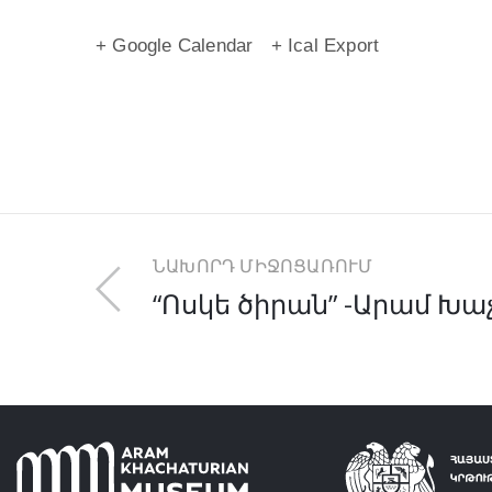
+ Google Calendar
+ Ical Export
ՆԱԽՈՐԴ ՄԻՋՈՑԱՌՈՒՄ
“Ոսկե ծիրան” -Արամ Խա