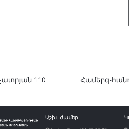
չատրյան 110
Համերգ-հանդ
Աշխ. ժամեր
Կ