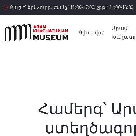
Բաց է՝ երկ.-ուրբ. ժամը՝ 11:00-17:00, շբթ.՝ 11:00-16:30
Արամ
Գլխավոր
Խաչատր
Համերգ՝ Ա
ստեղծագործ