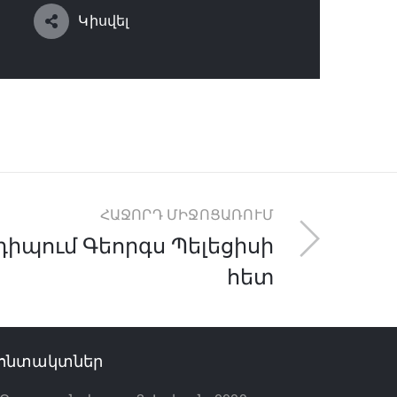
Կիսվել
ՀԱՋՈՐԴ ՄԻՋՈՑԱՌՈՒՄ
իպում Գեորգս Պելեցիսի
հետ
ոնտակտներ