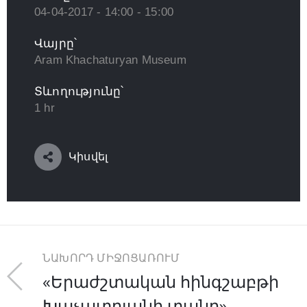
04-04-2017 - 14:00 - 15:00
Վայրը՝
Aram Khachaturyan Museum
Տևողությունը՝
1 hr
Կիսվել
ՆԱԽՈՐԴ ՄԻՋՈՑԱՌՈՒՄ
«Երաժշտական հինգշաբթի
Խաչատրյանի տանը»