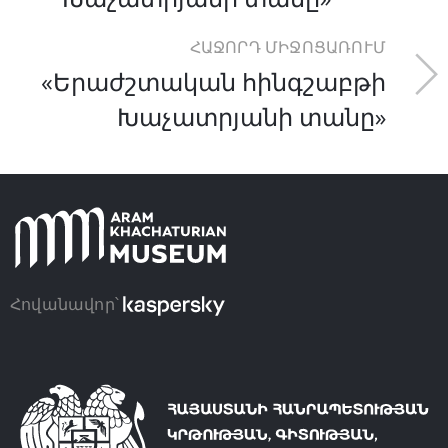
ՀԱՋՈՐԴ ՄԻՋՈՑԱՌՈՒՄ
«Երաժշտական հինգշաբթի
Խաչատրյանի տանը»
Հովանավոր՝