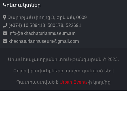
Կոնտակտներ
Զարոբյան փողոց 3, Երևան, 0009
(+374) 10 589418, 580178, 522691
info@akhachaturianmuseum.am
khachaturianmuseum@gmail.com
Արամ Խաչատրյանի տուն-թանգարան © 2023.
Բոլոր իրավունքները պաշտպանված են։ |
Պատրաստված է
Urban Events
-ի կողմից