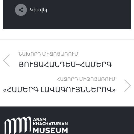
Կիսվել
ՆԱԽՈՐԴ ՄԻՋՈՑԱՌՈՒՄ
ՑՈՒՑԱՀԱՆԴԵՍ~ՀԱՄԵՐԳ
ՀԱՋՈՐԴ ՄԻՋՈՑԱՌՈՒՄ
«ՀԱՄԵՐԳ ԼԱՎԱԳՈՒՅՆՆԵՐՈՎ»