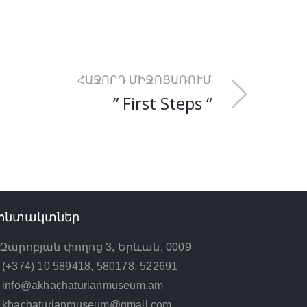
ՀԱՋՈՐԴ ՄԻՋՈՑԱՌՈՒՄ
” First Steps “
ոնտակտներ
Զարոբյան փողոց 3, Երևան, 0009
(+374) 10 589418, 580178, 522691
info@akhachaturianmuseum.am
khachaturianmuseum@gmail.com