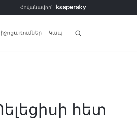
Հովանավոր՝
իջոցառումներ
Կապ
ելեցիսի հետ