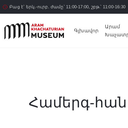
Բաց է՝ երկ.-ուրբ. ժամը՝ 11:00-17:00, շբթ.՝ 11:00-16:30
Արամ
Գլխավոր
Խաչատր
Համերգ-հան