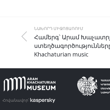
ՆԱԽՈՐԴ ՄԻՋՈՑԱՌՈՒՄ
Համերգ՝ Արամ Խաչատր
ստեղծագործությունները 
Khachaturian music
Հովանավոր՝