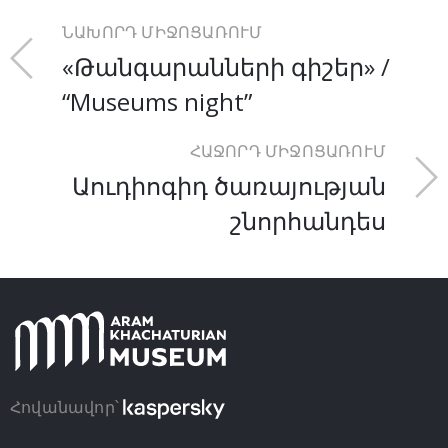
ՆԱԽՈՐԴ ՄԻՋՈՑԱՌՈՒՄ
«Թանգարանների գիշեր» /
“Museums night”
ՀԱՋՈՐԴ ՄԻՋՈՑԱՌՈՒՄ
Աուդիոգիդ ծառայության
շնորհանդես
Հովանավոր՝