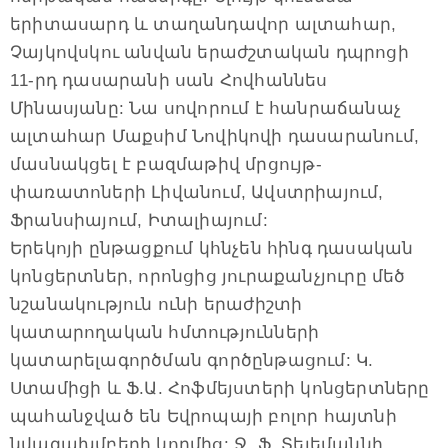
երիտասարդ և տաղանդավոր ալտահար,
Չայկովսկու անվան երաժշտական դպրոցի
11-րդ դասարանի սան Հովհաննես
Մինասյանը: Նա սովորում է հանրաճանաչ
ալտահար Մաքսիմ Նովիկովի դասարանում,
մասնակցել է բազմաթիվ մրցույթ-
փառատոների Լիվանում, Ավստրիայում,
Ֆրանսիայում, Իտալիայում:
Երեկոյի ընթացքում կհնչեն հինգ դասական
կոնցերտներ, որոնցից յուրաքանչյուրը մեծ
նշանակություն ունի երաժիշտի
կատարողական հմտությունների
կատարելագործման գործընթացում: Կ.
Ստամիցի և Ֆ.Ա. Հոֆմեյստերի կոնցերտները
պահանջված են Եվրոպայի բոլոր հայտնի
նվագախմբերի կողմից: Ջ. Ֆ. Տելեմաննի