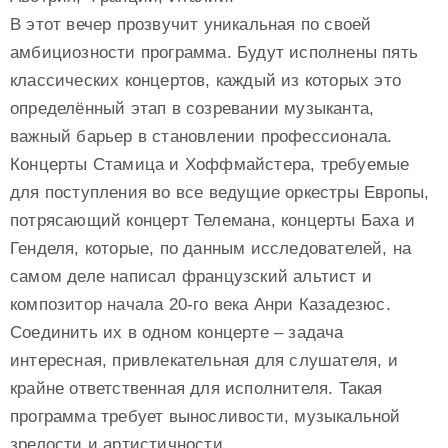
В этот вечер прозвучит уникальная по своей
амбициозности программа. Будут исполнены пять
классических концертов, каждый из которых это
определённый этап в созревании музыканта,
важный барьер в становлении профессионала.
Концерты Стамица и Хоффмайстера, требуемые
для поступления во все ведущие оркестры Европы,
потрясающий концерт Телемана, концерты Баха и
Генделя, которые, по данным исследователей, на
самом деле написал французский альтист и
композитор начала 20-го века Анри Казадезюс.
Соединить их в одном концерте – задача
интересная, привлекательная для слушателя, и
крайне ответственная для исполнителя. Такая
программа требует выносливости, музыкальной
зрелости и артистичности.