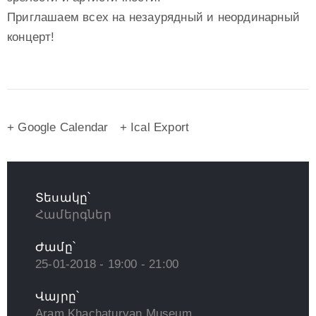
Приглашаем всех на незаурядный и неординарный
концерт!
+ Google Calendar
+ Ical Export
Տեսակը՝
Համերգներ
Ժամը՝
25-01-2018 - 19:00 - 21:00
Վայրը՝
Aram Khachaturyan Museum