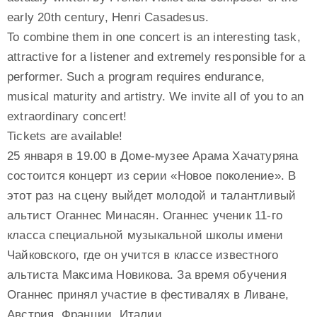
early 20th century, Henri Casadesus.
To combine them in one concert is an interesting task,
attractive for a listener and extremely responsible for a
performer. Such a program requires endurance,
musical maturity and artistry. We invite all of you to an
extraordinary concert!
Tickets are available!
25 января в 19.00 в Доме-музее Арама Хачатуряна
состоится концерт из серии «Новое поколение». В
этот раз на сцену выйдет молодой и талантливый
альтист Оганнес Минасян. Оганнес ученик 11-го
класса специальной музыкальной школы имени
Чайковского, где он учится в классе известного
альтиста Максима Новикова. За время обучения
Оганнес принял участие в фестивалях в Ливане,
Австрия, Франции, Италии.