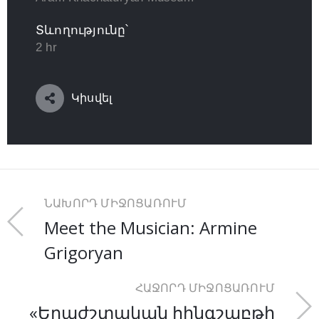
Տևողությունը՝
2 hr
Կիսվել
ՆԱԽՈՐԴ ՄԻՋՈՑԱՌՈՒՄ
Meet the Musician: Armine
Grigoryan
ՀԱՋՈՐԴ ՄԻՋՈՑԱՌՈՒՄ
«Երաժշտական հինգշաբթի