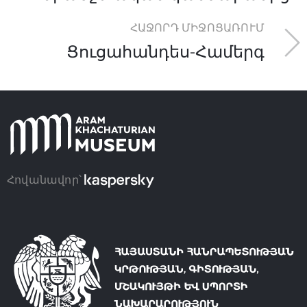
ՀԱՋՈՐԴ ՄԻՋՈՑԱՌՈՒՄ
Ցուցահանդես-Համերգ
Հովանավոր՝