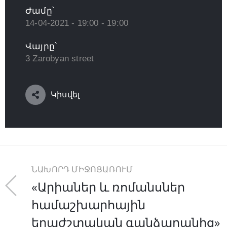
Ժամը՝
14-04-2021 - 19:00 - 19:00
Վայրը՝
3 Zarobyan street
Կիսվել
ՆԱԽՈՐԴ ՄԻՋՈՑԱՌՈՒՄ
«Արիաներ և ռոմանսներ
համաշխարհային
երաժշտական գանձարանից»