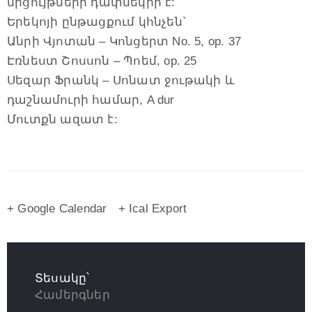
մրցույթների դափնեկիր է:
Երեկոյի ընթացքում կհնչեն`
Անրի Վյոտան – Կոնցերտ No. 5, op. 37
Էռնեստ Շոսսոն – Պոեմ, op. 25
Սեզար Ֆրանկ – Սոնատ ջութակի և
դաշնամուրի համար, A dur
Մուտքն ազատ է:
+ Google Calendar
+ Ical Export
Տեսակը՝
Համերգներ