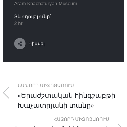
Aram Khachaturyan Museum
Տևողությունը՝
2 hr
Կիսվել
ՆԱԽՈՐԴ ՄԻՋՈՑԱՌՈՒՄ
«Երաժշտական հինգշաբթի
Խաչատրյանի տանը»
ՀԱՋՈՐԴ ՄԻՋՈՑԱՌՈՒՄ