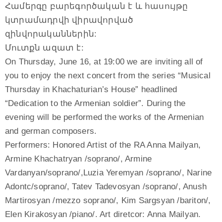
Համերգը բարեգործական է և հասույթը
կտրամադրվի վիրավորված
զինվորականներին:
Մուտքն ազատ է:
On Thursday, June 16, at 19:00 we are inviting all of
you to enjoy the next concert from the series “Musical
Thursday in Khachaturian’s House” headlined
“Dedication to the Armenian soldier”. During the
evening will be performed the works of the Armenian
and german composers.
Performers: Honored Artist of the RA Anna Mailyan,
Armine Khachatryan /soprano/, Armine
Vardanyan/soprano/,Luzia Yeremyan /soprano/, Narine
Adontc/soprano/, Tatev Tadevosyan /soprano/, Anush
Martirosyan /mezzo soprano/, Kim Sargsyan /bariton/,
Elen Kirakosyan /piano/. Art diretcor: Anna Mailyan.