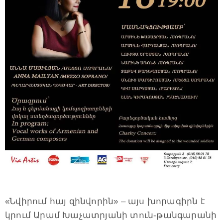
«Նվիրում հայ զինվորին» – այս խորագիրն է
կրում Արամ Խաչատրյանի տուն-թանգարանի