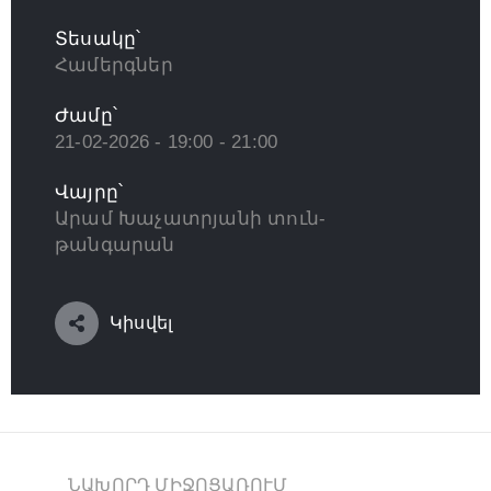
Տեսակը՝
Համերգներ
Ժամը՝
21-02-2026 - 19:00 - 21:00
Վայրը՝
Արամ Խաչատրյանի տուն-
թանգարան
Կիսվել
ՆԱԽՈՐԴ ՄԻՋՈՑԱՌՈՒՄ