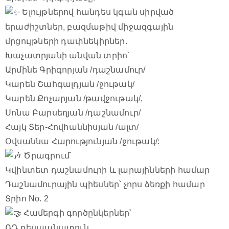
Ելույթներով հանդես կգան սիրված
երաժիշտներ, բազմաթիվ միջազգային
մրցույթների դափնեկիրներ.
Խաչատրյանի անվան տրիո՝
Արմինե Գրիգորյան /դաշնամուր/
Կարեն Շահգալդյան /ջութակ/
Կարեն Քոչարյան /թավջութակ/,
Սոնա Բարսեղյան /դաշնամուր/
Հայկ Տեր-Հովհաննիսյան /ալտ/
Օվսաննա Հարությունյան /ջութակ/:
Ծրագրում՝
Կվինտետ դաշնամուրի և լարայինների համար
Դաշնամուրային պիեսներ՝ չորս ձեռքի համար
Տրիո No. 2
Համերգի գործընկերներ՝
ՌԴ դեսպանատուն