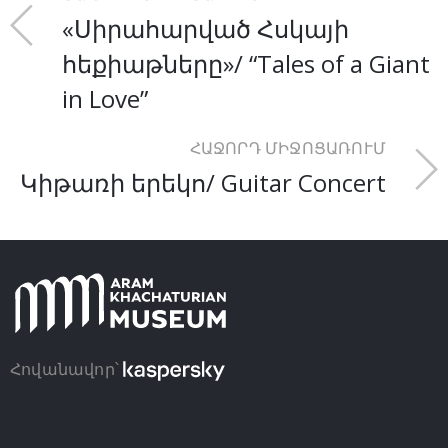
«Սիրահարված Հսկայի
հեքիաթները»/ “Tales of a Giant
in Love”
ՀԱՋՈՐԴ ՄԻՋՈՑԱՌՈՒՄ
Կիթառի երեկո/ Guitar Concert
Հովանավոր՝