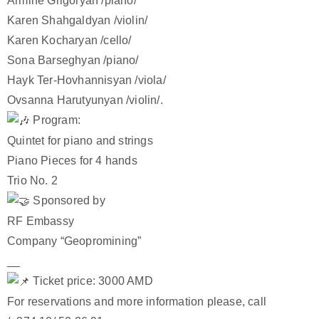
Armine Grigoryan /piano/
Karen Shahgaldyan /violin/
Karen Kocharyan /cello/
Sona Barseghyan /piano/
Hayk Ter-Hovhannisyan /viola/
Ovsanna Harutyunyan /violin/.
Program:
Quintet for piano and strings
Piano Pieces for 4 hands
Trio No. 2
Sponsored by
RF Embassy
Company “Geopromining”
__
Ticket price: 3000 AMD
For reservations and more information please, call