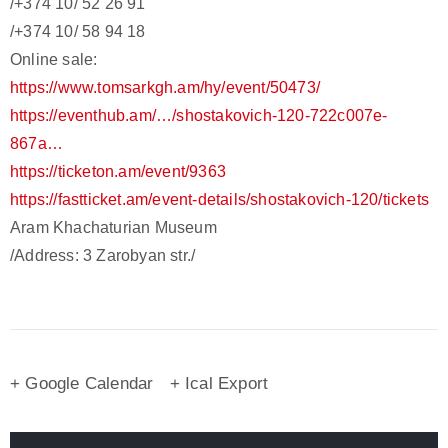
/+374 10/ 52 26 91
/+374 10/ 58 94 18
Online sale:
https://www.tomsarkgh.am/hy/event/50473/
https://eventhub.am/…/shostakovich-120-722c007e-
867a…
https://ticketon.am/event/9363
https://fastticket.am/event-details/shostakovich-120/tickets
Aram Khachaturian Museum
/Address: 3 Zarobyan str./
+ Google Calendar
+ Ical Export