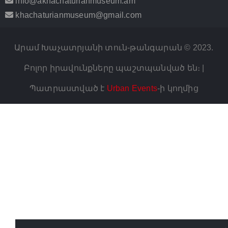
info@akhachaturianmuseum.am
khachaturianmuseum@gmail.com
Արամ Խաչատրյանի տուն-թանգարան © 2023.
Բոլոր իրավունքները պաշտպանված են։ |
Պատրաստված է
Urban Events
-ի կողմից