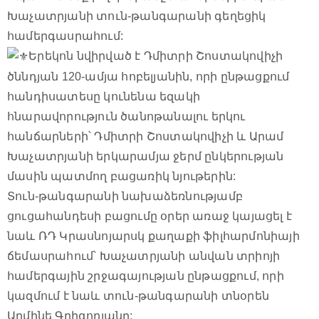
Խաչատրյանի տուն-թանգարանի գեղեցիկ
համերգասրահում:
Երեկոն նվիրված է Դմիտրի Շոստակովիչի
ծննդյան 120-ամյա հոբելյանին, որի ընթացքում
հանդիսատեսը կունենա եզակի
հնարավորություն ծանոթանալու երկու
հանճարների՝ Դմիտրի Շոստակովիչի և Արամ
Խաչատրյանի երկարամյա ջերմ ընկերության
մասին պատմող բացառիկ նյութերին:
Տուն-թանգարանի նախաձեռնությամբ
ցուցահանդեսի բացումը օրեր առաջ կայացել է
նաև ՌԴ Կրասնոյարսկ քաղաքի ֆիլհարմոնիայի
ճեմասրահում՝ Խաչատրյանի անվան տրիոյի
համերգային շրջագայության ընթացքում, որի
կազմում է նաև տուն-թանգարանի տնօրեն
Արմինե Գրիգորյանը: