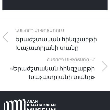
ՆԱԽՈՐԴ ՄԻՋՈՑԱՌՈՒՄ
Երաժշտական հինգշաբթի
Խաչատրյանի տանը
ՀԱՋՈՐԴ ՄԻՋՈՑԱՌՈՒՄ
«Երաժշտական հինգշաբթի
Խաչատրյանի տանը»