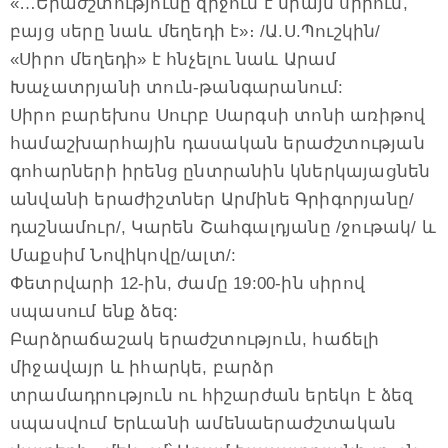
«…Երաժշտությունը զիջում է միայն սիրուն,
բայց սերը նաև մեղեդի է»։ /Ա.Ս.Պուշկին/
«Սիրո մեղեդի» է հնչելու նաև Արամ
Խաչատրյանի տուն-թանգարանում:
Սիրո բարեխոս Սուրբ Սարգսի տոնի առիթով
համաշխարհային դասական երաժշտության
գոհարների իրենց ընտրանին կներկայացնեն
անվանի երաժիշտներ Արմինե Գրիգորյանը/
դաշնամուր/, Կարեն Շահգալդյանը /ջութակ/ և
Մաքսիմ Նովիկովը/ալտ/:
Փետրվարի 12-ին, ժամը 19:00-ին սիրով
սպասում ենք ձեզ:
Բարձրաճաշակ երաժշտություն, հաճելի
միջավայր և իհարկե, բարձր
տրամադրություն ու հիշարժան երեկո է ձեզ
սպասվում Երևանի ամենաերաժշտական