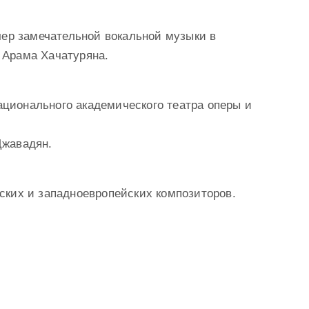
ечер замечательной вокальной музыки в
 Арама Хачатуряна.
ционального академического театра оперы и
Джавадян.
ских и западноевропейских композиторов.