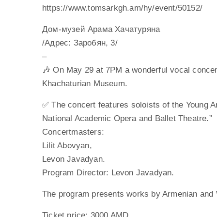
https://www.tomsarkgh.am/hy/event/50152/
Дом-музей Арама Хачатуряна
/Адрес: Заробян, 3/
–
🎶 On May 29 at 7PM a wonderful vocal concert w
Khachaturian Museum.
✅ The concert features soloists of the Young 
National Academic Opera and Ballet Theatre.”
Concertmasters:
Lilit Abovyan,
Levon Javadyan.
Program Director: Levon Javadyan.
The program presents works by Armenian and
Ticket price: 3000 AMD