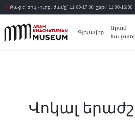
Բաց է՝ երկ.-ուրբ. ժամը՝ 11:00-17:00, շբթ.՝ 11:00-16:30
Արամ
Գլխավոր
Խաչատր
Վոկալ երաժշտ