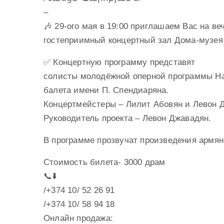
–
🎶 29-ого мая в 19:00 приглашаем Вас на в
гостеприимный концертный зал Дома-музея
✅ Концертную программу представят
солисты молодёжной оперной программы На
балета имени П. Спендиаряна.
Концертмейстеры – Лилит Абовян и Левон 
Руководитель проекта – Левон Джавадян.
В программе прозвучат произведения армян
Стоимость билета- 3000 драм
📞⬇️
/+374 10/ 52 26 91
/+374 10/ 58 94 18
Онлайн продажа: