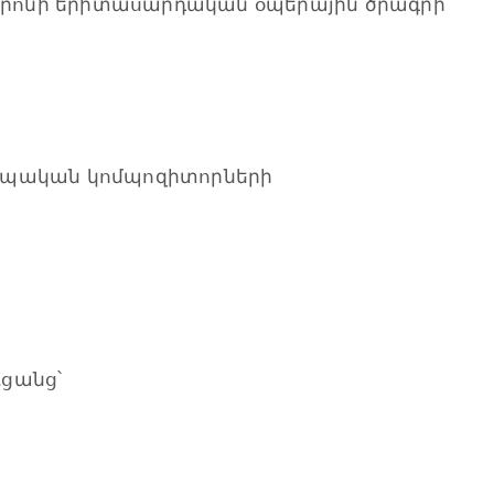
րոնի երիտասարդական օպերային ծրագրի
րոպական կոմպոզիտորների
ցանց՝