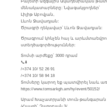
Բալետի Ազգային Ակադեմիական թատ
մենակատարները: Նվագակցողներ՝
Լիլիթ Աբովյան,
Լևոն Ջավադյան:
Ծրագրի ղեկավար՝ Լևոն Ջավադյան:
Ծրագրում կհնչեն հայ և արևմտաեվ
ստեղծագործություններ:
Տոմսի արժեքը՝ 3000 դրամ
📞⬇️
/+374 10/ 52 26 91
/+374 10/ 58 94 18
Տոմսերը կարող եք պատվիրել նաև առ
https://www.tomsarkgh.am/hy/event/50152/
Արամ Խաչատրյանի տուն-թանգարան
/Հասցե՝ Զարոբյան 3/