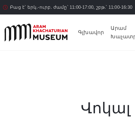
Բաց է՝ երկ.-ուրբ. ժամը՝ 11:00-17:00, շբթ.՝ 11:00-16:30
Արամ
Գլխավոր
Խաչատր
Վոկալ