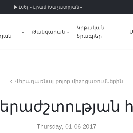
Լսել «Արամ Խաչատրյան»
Կրթական
Թանգարան
Մ
յան
ծրագրեր
Վերադառնալ բոլոր միջոցառումներին
 երաժշտության 
Thursday, 01-06-2017