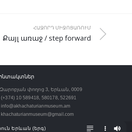
ՀԱՋՈՐԴ ՄԻՋՈՑԱՌՈՒՄ
Քայլ առաջ / step forward
ոնտակտներ
Զարոբյան փողոց 3, Երևան, 0009
(+374) 10 589418, 580178, 522691
info@akhachaturianmuseum.am
khachaturianmuseum@gmail.com
րուն Երևան (երգ)