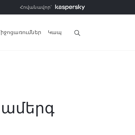
Հովանավոր՝
իջոցառումներ
Կապ
համերգ