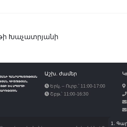
թի Խաչատրյանի
Աշխ. ժամեր
Կ
Երկ. – Ուրբ.՝ 11:00-17:00
Շբթ.՝ 11:00-16:30
1. Գա