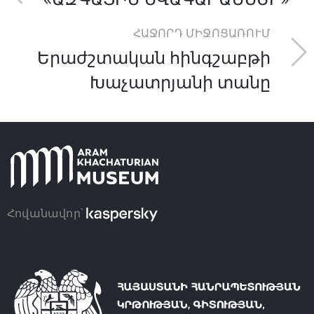
ՀԱՋՈՐԴ ՄԻՋՈՑԱՌՈՒՄ
Երաժշտական հինգշաբթի
Խաչատրյանի տանը
Հովանավոր՝