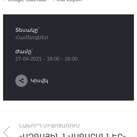
Տեսակը՝
Համերգներ
Ժամը՝
27-04-2021 - 18:00 - 18:00
Կիսվել
ՆԱԽՈՐԴ ՄԻՋՈՑԱՌՈՒՄ
«ԱԶԳԱՅԻՆ ՆՎԱԳԱՐԱՆՆԵՐ»